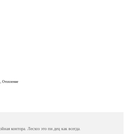
ail
з
,
Отопление
ойная контора. Лесхоз это пи.дец как всегда.