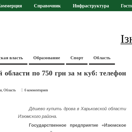
Коммерция
Справочник
Инфраструктура
Гост
Із
ская власть
Образование
Спорт
Область
 области по 750 грн за м куб: телефон
ти
,
Область
6 комментариев
Дёшево купить дрова в Харьковской области
Изюмского района.
Государственное предприятие «Изюмское