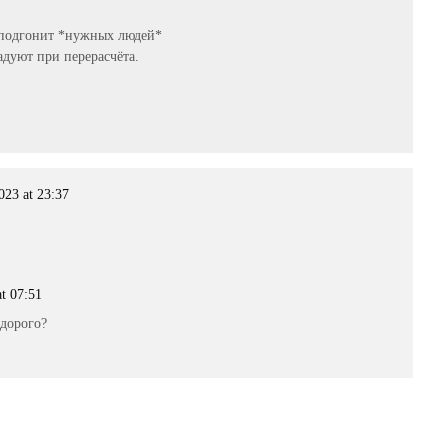
й подгонит *нужных людей*
адуют при перерасчёта.
023 at 23:37
t 07:51
 дорого?