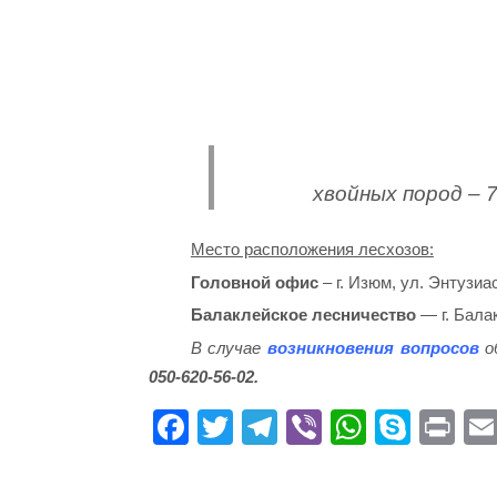
хвойных пород – 75
Место расположения лесхозов:
Головной офис
– г. Изюм, ул. Энтузиас
Балаклейское лесничество
— г. Балак
В случае
возникновения вопросов
о
050-620-56-02.
Fa
T
Te
Vi
W
S
Pr
ce
wi
le
be
ha
ky
in