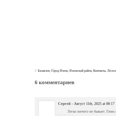
bo
tte
gr
r
ts
pe
t
ok
r
a
A
m
pp
Балаклея
,
Го́род Изюм
,
Изюмский район
,
Контакты
,
Лесхо
6 комментариев
Сергей
-
Август 11th, 2025 at 08:17
Легко ничего не бывает. Гимо.