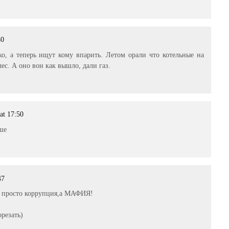
30
ко, а теперь ищут кому впарить. Летом орали что котельные на
ес. А оно вон как вышло, дали газ.
at 17:50
ше
47
не просто коррупция,а МАФИЯ!
орезать)