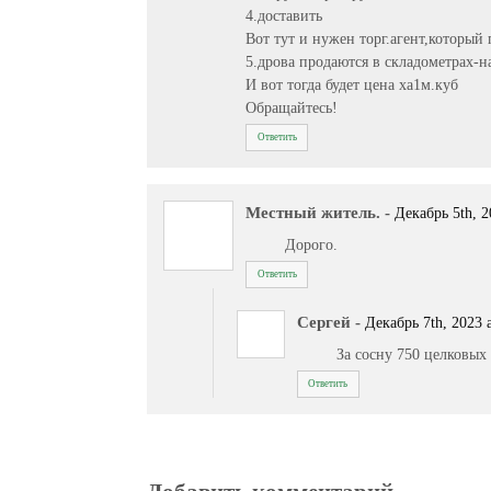
4.доставить
Вот тут и нужен торг.агент,которы
5.дрова продаются в складометрах-н
И вот тогда будет цена ха1м.куб
Обращайтесь!
Ответить
Местный житель.
-
Декабрь 5th, 2
Дорого.
Ответить
Сергей
-
Декабрь 7th, 2023 a
За сосну 750 целковых
Ответить