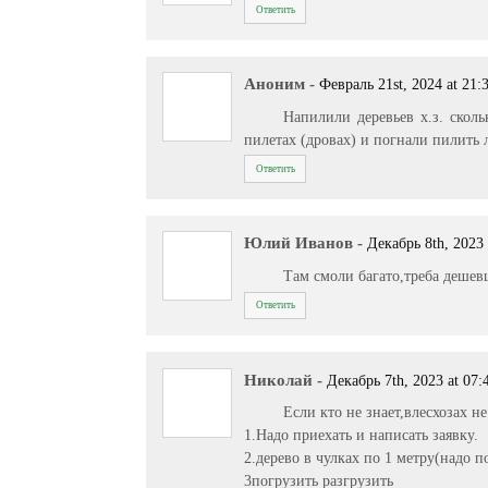
Ответить
Аноним
-
Февраль 21st, 2024 at 21:
Напилили деревьев х.з. сколь
пилетах (дровах) и погнали пилить л
Ответить
Юлий Иванов
-
Декабрь 8th, 2023 
Там смоли багато,треба дешев
Ответить
Николай
-
Декабрь 7th, 2023 at 07:
Если кто не знает,влесхозах 
1.Надо приехать и написать заявку.
2.дерево в чулках по 1 метру(надо п
3погрузить разгрузить