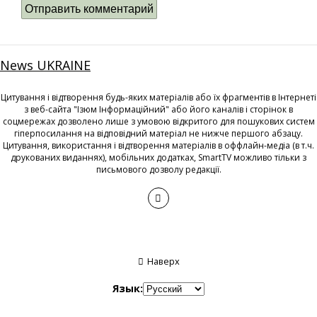
News UKRAINE
Цитування і відтворення будь-яких матеріалів або їх фрагментів в Інтернеті
з веб-сайта "Ізюм Інформаційний" або його каналів і сторінок в
соцмережах дозволено лише з умовою відкритого для пошукових систем
гіперпосилання на відповідний матеріал не нижче першого абзацу.
Цитування, використання і відтворення матеріалів в оффлайн-медіа (в т.ч.
друкованих виданнях), мобільних додатках, SmartTV можливо тільки з
письмового дозволу редакції.
Наверх
Язык: