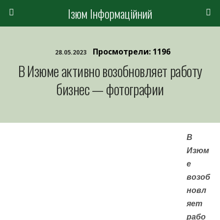
Ізюм Інформаційний
Просмотрели: 1196
28.05.2023
В Изюме активно возобновляет работу
бизнес — фотографии
В
Изюм
е
возоб
новл
яет
рабо