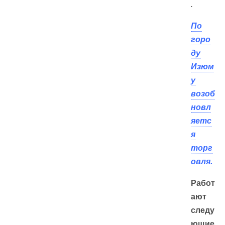
.
По
горо
ду
Изюм
у
возоб
новл
яетс
я
торг
овля.
Работ
ают
следу
ющие