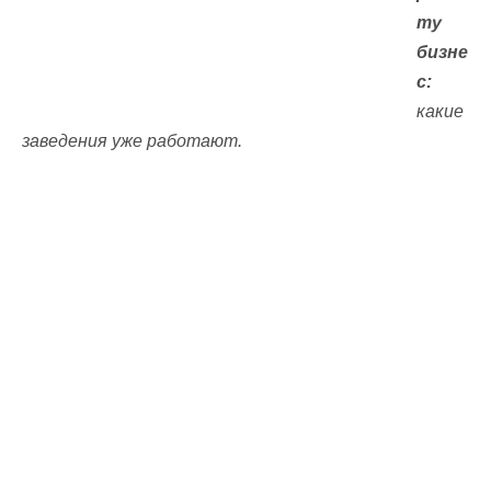
ту
бизне
с:
какие
заведения уже работают.