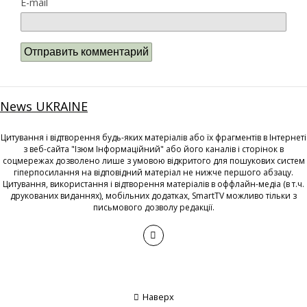
E-mail
News UKRAINE
Цитування і відтворення будь-яких матеріалів або їх фрагментів в Інтернеті
з веб-сайта "Ізюм Інформаційний" або його каналів і сторінок в
соцмережах дозволено лише з умовою відкритого для пошукових систем
гіперпосилання на відповідний матеріал не нижче першого абзацу.
Цитування, використання і відтворення матеріалів в оффлайн-медіа (в т.ч.
друкованих виданнях), мобільних додатках, SmartTV можливо тільки з
письмового дозволу редакції.
Наверх