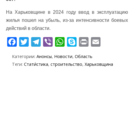
На Харьковщине в 2024 году ввод в эксплуатацию
жилья пошел на убыль, из-за интенсивности боевых
действий в области.
F
T
T
Vi
W
S
Pr
E
ac
w
el
b
h
k
in
m
Категории:
Анонсы
,
Новости
,
Область
e
itt
e
er
at
y
t
ai
Теги:
Стати́стика
,
строительство
,
Харьковщина
b
er
gr
s
p
l
o
a
A
e
o
m
p
k
p