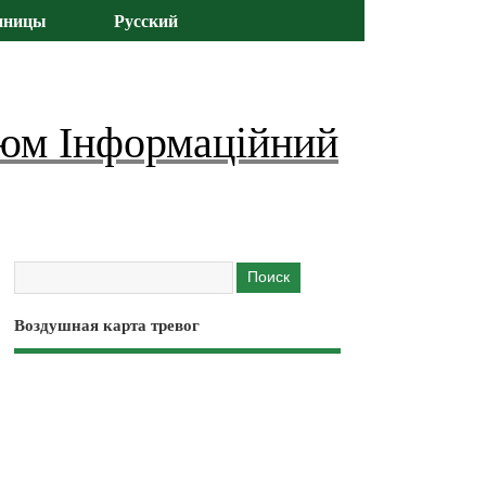
иницы
Русский
юм Інформаційний
Воздушная карта тревог