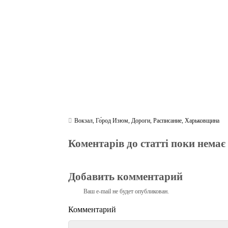
m
pp
Вокзал
,
Го́род Изюм
,
Дороги
,
Расписание
,
Харьковщина
Коментарів до статті поки немає
Добавить комментарий
Ваш e-mail не будет опубликован.
Комментарий