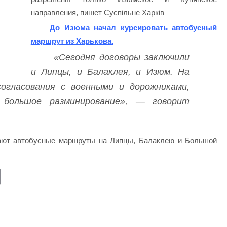
направления, пишет Суспільне Харків
До Изюма начал курсировать автобусный
маршрут из Харькова.
«Сегодня договоры заключили
и Липцы, и Балаклея, и Изюм. На
огласования с военными и дорожниками,
большое разминирование», — говорит
тают автобусные маршруты на Липцы, Балаклею и Большой
E
m
ail