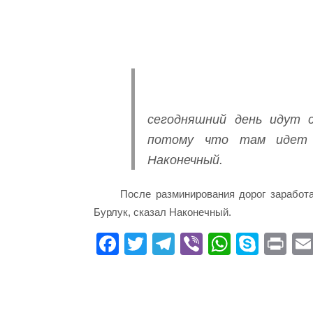
сегодняшний день идут с
потому что там идет 
Наконечный.
После разминирования дорог зарабо
Бурлук, сказал Наконечный.
Fa
T
Te
Vi
W
S
Pr
ce
wi
le
be
ha
ky
in
bo
tte
gr
r
ts
pe
t
ok
r
a
A