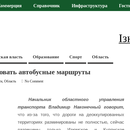
Коммерция
Справочник
Инфраструктура
Гост
Із
ская власть
Образование
Спорт
Область
овать автобусные маршруты
ти
,
Область
No Comment
Начальник областного управления
транспорта Владимир Наконечный говорит,
что из-за того, что дороги на деоккупированных
территориях разминированы не полностью, сейчас
разрешены только Изюмское и Купянское