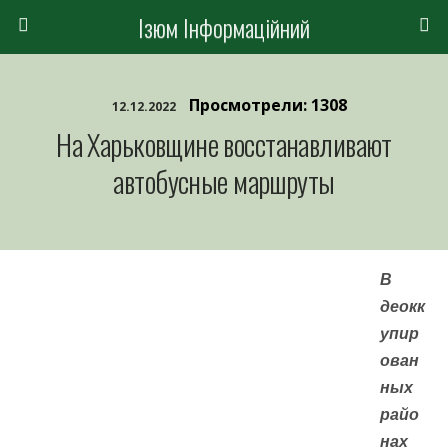
Ізюм Інформаційний
Просмотрели: 1308
12.12.2022
На Харьковщине восстанавливают
автобусные маршруты
В
деокк
упир
ован
ных
райо
нах