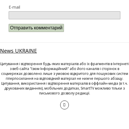
E-mail
News UKRAINE
Цитування і відтворення будь-яких матеріалів або їх фрагментів в Інтернеті
з веб-сайта "Ізюм Інформаційний" або його каналів і сторінок в
соцмережах дозволено лише з умовою відкритого для пошукових систем
гіперпосилання на відповідний матеріал не нижче першого абзацу.
Цитування, використання і відтворення матеріалів в оффлайн-медіа (в т.ч.
друкованих виданнях), мобільних додатках, SmartTV можливо тільки з
письмового дозволу редакції.