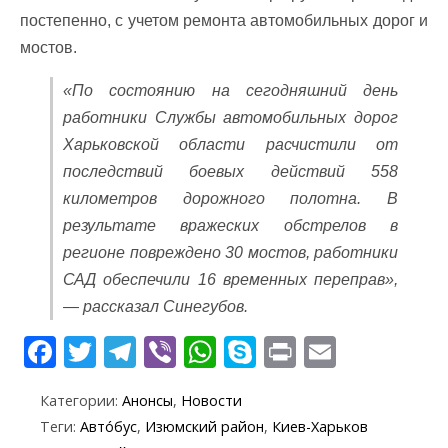
постепенно, с учетом ремонта автомобильных дорог и
мостов.
«По состоянию на сегодняшний день
работники Службы автомобильных дорог
Харьковской области расчистили от
последствий боевых действий 558
километров дорожного полотна. В
результате вражеских обстрелов в
регионе повреждено 30 мостов, работники
САД обеспечили 16 временных переправ»,
— рассказал Синегубов.
F
T
T
Vi
W
S
Pr
E
ac
w
el
b
h
k
in
m
Категории:
Анонсы
,
Новости
e
itt
e
er
at
y
t
ai
Теги:
Авто́бус
,
Изюмский район
,
Киев-Харьков
b
er
gr
s
p
l