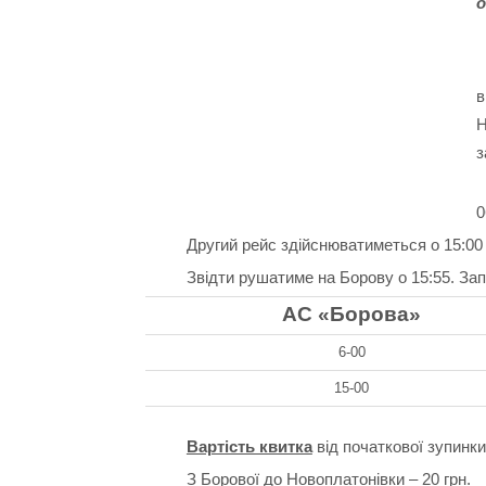
о
в
Н
з
0
Другий рейс здійснюватиметься о 15:00 
Звідти рушатиме на Борову о 15:55. За
АС «Борова»
6-00
15-00
Вартість квитка
від початкової зупинки 
З Борової до Новоплатонівки – 20 грн.