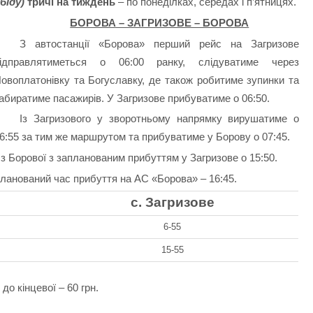
біду)
тричі на тиждень
– по понеділках, середах і п’ятницях.
БОРОВА – ЗАГРИЗОВЕ – БОРОВА
З автостанції «Борова» перший рейс на Загризове
ідправлятиметься о 06:00 ранку, слідуватиме через
овоплатонівку та Богуславку, де також робитиме зупинки та
абиратиме пасажирів. У Загризове прибуватиме о 06:50.
Із Загризового у зворотньому напрямку вирушатиме о
6:55 за тим же маршрутом та прибуватиме у Борову о 07:45.
з Борової з запланованим прибуттям у Загризове о 15:50.
планований час прибуття на АС «Борова» – 16:45.
с. Загризове
6-55
15-55
до кінцевої – 60 грн.