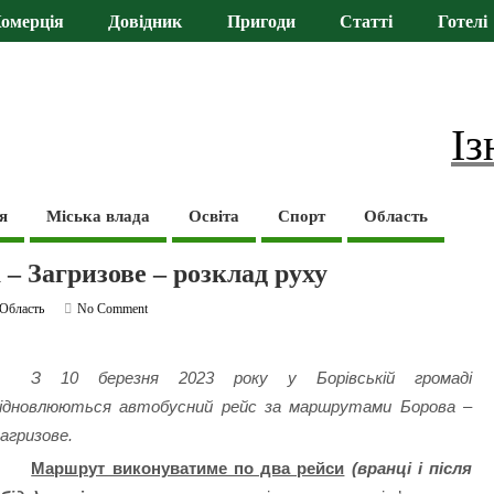
омерція
Довідник
Пригоди
Статті
Готелі
Із
я
Міська влада
Освіта
Спорт
Область
– Загризове – розклад руху
Область
No Comment
З 10 березня 2023 року у Борівській громаді
ідновлюються автобусний рейс за маршрутами Борова –
агризове.
Маршрут виконуватиме по два рейси
(вранці і після