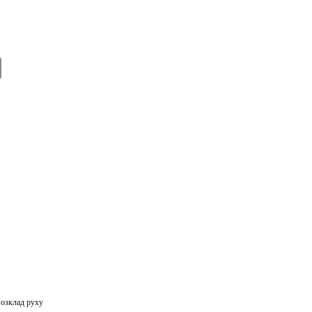
E
m
ail
Розклад руху