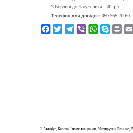
З Борової до Богуславки – 40 грн.
Телефон для довідок:
050-955-70-60.
Fa
T
Te
Vi
W
S
Pr
ce
wi
le
be
ha
ky
in
bo
tte
gr
r
ts
pe
t
ok
r
a
A
m
pp
Автобус
,
Борова
,
Ізюмський район
,
Маршрутки
,
Розклад
,