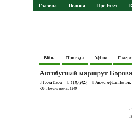
Головна
Новини
Про Ізюм
К
Війна
Пригоди
Афіша
Галере
Автобусний маршрут Борова 
Город Изюм
11.03.2023
Анонс
,
Афіша
,
Новини
,
Просмотрели: 1249
в
З