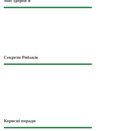
Моє здоров’я
Секрети Рибаків
Корисні поради