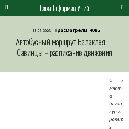
Ізюм Інформаційний
Просмотрели: 4096
13.03.2023
Автобусный маршрут Балаклея —
Савинцы – расписание движения
С 2
март
а
начал
курси
роват
ь