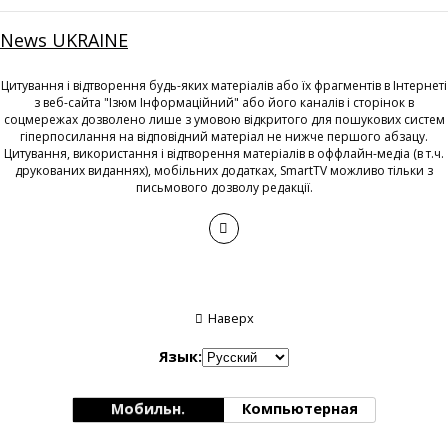
News UKRAINE
Цитування і відтворення будь-яких матеріалів або їх фрагментів в Інтернеті
з веб-сайта "Ізюм Інформаційний" або його каналів і сторінок в
соцмережах дозволено лише з умовою відкритого для пошукових систем
гіперпосилання на відповідний матеріал не нижче першого абзацу.
Цитування, використання і відтворення матеріалів в оффлайн-медіа (в т.ч.
друкованих виданнях), мобільних додатках, SmartTV можливо тільки з
письмового дозволу редакції.
Наверх
Язык:
Мобильн.
Компьютерная