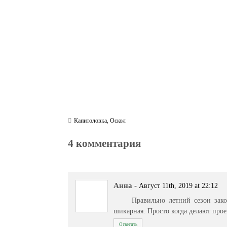
m
pp
Капитоловка
,
Оскол
4 комментария
Анна
-
Август 11th, 2019 at 22:12
Правильно летний сезон зако
шикарная. Просто когда делают прое
Ответить