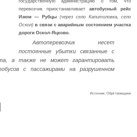
государственную администрацию о том, что
перевозчик приостанавливает
автобусный рейс
Изюм — Рубцы
(через село Капитоловка, село
Оскол)
в связи с аварийным состоянием участка
дороги Оскол-Яцково.
Автоперевозчик несет
постоянные убытки связанные с
та, а также не может гарантировать
тобусов с пассажирами на разрушенном
Источник: Обрії Ізюмщини
E
m
ail