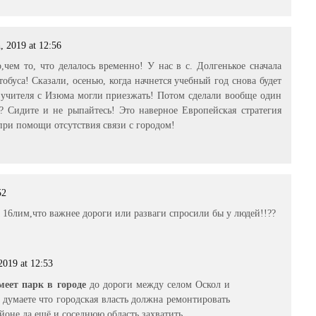
, 2019 at 12:56
,чем то, что делалось временно! У нас в с. Долгенькое сначала
тобуса! Сказали, осенью, когда начнется учебный год снова будет
ы учителя с Изюма могли приезжать! Потом сделали вообще один
? Сидите и не рыпайтесь! Это наверное Европейская стратегия
при помощи отсутствия связи с городом!
52
а 16лим,что важнее дороги или разваги спросили бы у людей!!??
2019 at 12:53
меет парк в городе
до дороги между селом Оскол и
думаете что городская власть должна ремонтировать
йоне да ещё и соседнюю область захватить