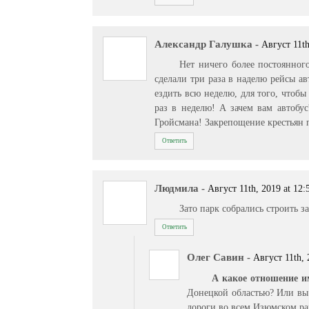
Александр Галушка
-
Август 11th
Нет ничего более постоянного
сделали три раза в наделю рейсы ав
ездить всю неделю, для того, чтоб
раз в неделю! А зачем вам автобус
Гройсмана! Закрепощение крестьян 
Ответить
Людмила
-
Август 11th, 2019 at 12:
Зато парк собрались строить з
Ответить
Олег Савин
-
Август 11th, 
А какое отношение и
Донецкой областью? Или вы 
дороги во всем Изюмском ра