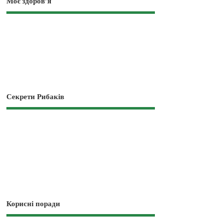
Моє здоров’я
Секрети Рибаків
Корисні поради