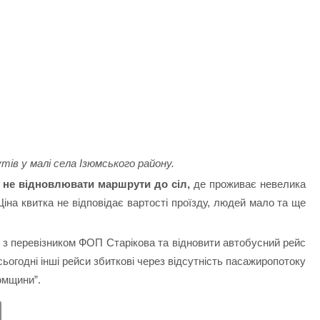
ів у малі села Ізюмського району.
 не відновлювати маршрути до сіл,
де проживає невелика
 Ціна квитка не відповідає вартості проїзду, людей мало та ще
з перевізником ФОП Старікова та відновити автобусний рейс
сьогодні інші рейси збиткові через відсутність пасажиропотоку
юмщини”.
E