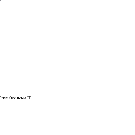
m
ail
Оскіл
,
Оскільська ТГ