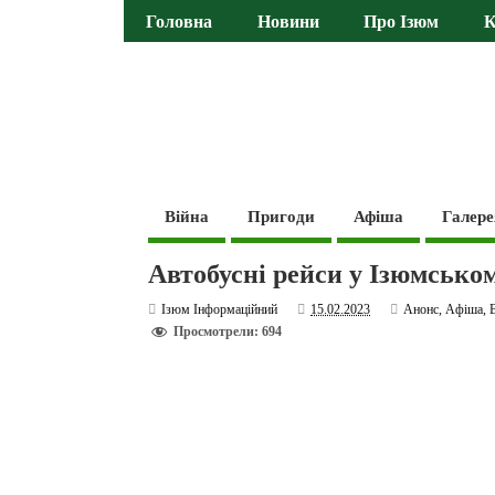
Головна
Новини
Про Ізюм
К
Війна
Пригоди
Афіша
Галере
Автобусні рейси у Ізюмськом
Ізюм Інформаційний
15.02.2023
Анонс
,
Афіша
,
Просмотрели: 694