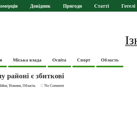
омерція
Довідник
Пригоди
Статті
Готелі
Із
я
Міська влада
Освіта
Спорт
Область
у районі є збиткові
Війна
,
Новини
,
Область
No Comment