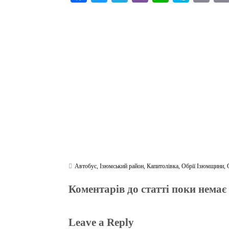
ce
wi
le
be
ha
ky
in
bo
tte
gr
r
ts
pe
t
ok
r
a
A
m
pp
Автобус
,
Ізюмський район
,
Капитолівка
,
Обрії Ізюмщини
,
Коментарів до статті поки немає
Leave a Reply