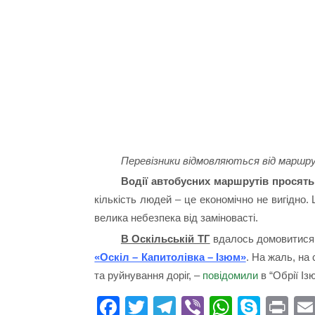
Перевізники відмовляються від маршрут
Водії автобусних маршрутів просять
кількість людей – це економічно не вигідно.
велика небезпека від заміновасті.
В Оскільській ТГ
вдалось домовитися 
«Оскіл – Капитолівка – Ізюм»
. На жаль, на 
та руйнування доріг, –
повідомили
в “Обрії Із
Fa
T
Te
Vi
W
S
Pr