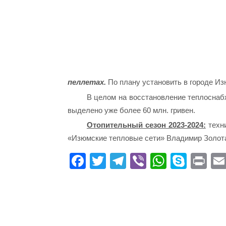
пеллетах.
По плану установить в городе Из
В целом на восстановление теплоснабж
выделено уже более 60 млн. гривен.
Отопительный сезон 2023-2024:
техни
«Изюмские тепловые сети» Владимир Золот
Fa
T
Te
Vi
W
S
Pr
ce
wi
le
be
ha
ky
in
bo
tte
gr
r
ts
pe
t
ok
r
a
A
m
pp