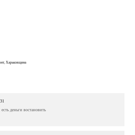
онт
,
Харьковщина
:31
 есть деньги востановить