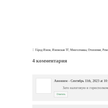
Го́род Изюм
,
Изюмская ТГ
,
Многоэтажка
,
Отопление
,
Рем
4 комментария
Аноним
-
Сентябрь 11th, 2023 at 10
Зато налоговую и горисполком
Ответить