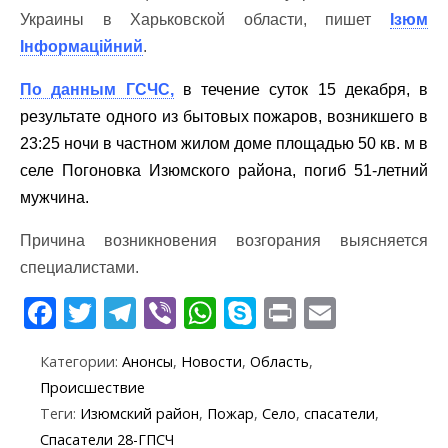
Украины в Харьковской области, пишет
Ізюм
Інформаційний
.
По данным ГСЧС,
в течение суток 15 декабря, в
результате одного из бытовых пожаров, возникшего в
23:25 ночи в частном жилом доме площадью 50 кв. м в
селе Погоновка Изюмского района, погиб 51-летний
мужчина.
Причина возникновения возгорания выясняется
специалистами.
F
T
T
Vi
W
S
Pr
E
ac
w
el
b
h
k
in
m
Категории:
Анонсы
,
Новости
,
Область
,
e
itt
e
er
at
y
t
ai
Происшествие
b
er
gr
s
p
l
Теги:
Изюмский район
,
Пожар
,
Село
,
спасатели
,
o
a
A
e
Спасатели 28-ГПСЧ