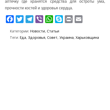
аптечку где хранятся средства для остроты ума,
прочности костей и здоровья сердца.
F
T
T
Vi
W
S
Pr
E
ac
w
el
b
h
k
in
m
Категории:
Новости
,
Статьи
e
itt
e
er
at
y
t
ai
Теги:
Еда
,
Здоровья
,
Совет
,
Украина
,
Харьковщина
b
er
gr
s
p
l
o
a
A
e
o
m
p
k
p