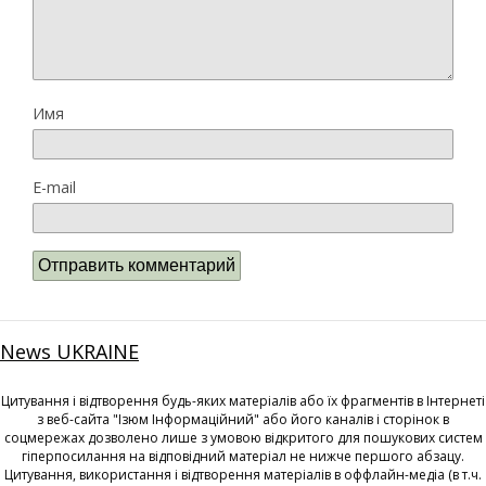
Имя
E-mail
News UKRAINE
Цитування і відтворення будь-яких матеріалів або їх фрагментів в Інтернеті
з веб-сайта "Ізюм Інформаційний" або його каналів і сторінок в
соцмережах дозволено лише з умовою відкритого для пошукових систем
гіперпосилання на відповідний матеріал не нижче першого абзацу.
Цитування, використання і відтворення матеріалів в оффлайн-медіа (в т.ч.