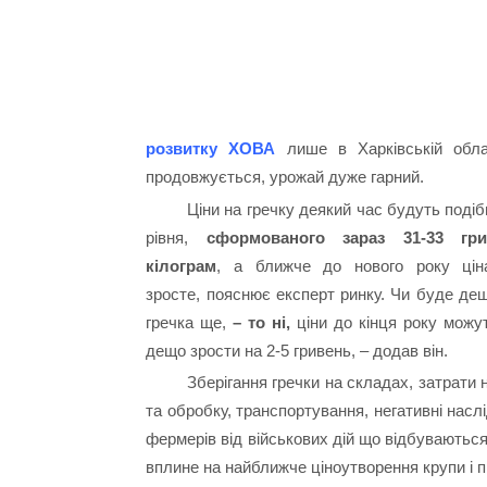
розвитку ХОВА
лише в Харківській облас
продовжується, урожай дуже гарний.
Ціни на гречку деякий час будуть поді
рівня,
сформованого зараз 31-33 гри
кілограм
, а ближче до нового року ці
зросте, пояснює експерт ринку. Чи буде д
гречка ще,
– то ні,
ціни до кінця року можу
дещо зрости на 2-5 гривень, – додав він.
Зберігання гречки на складах, затрати на
та обробку, транспортування, негативні насл
фермерів від військових дій що відбуваються
вплине на найближче ціноутворення крупи і п