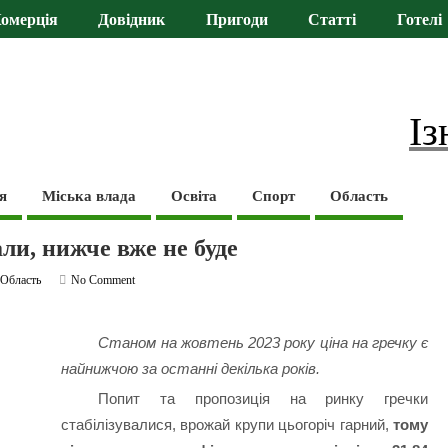
омерція
Довідник
Пригоди
Статті
Готелі
Із
я
Міська влада
Освіта
Спорт
Область
ли, нижче вже не буде
,
Область
No Comment
Станом на жовтень 2023 року ціна на гречку є
найнижчою за останні декілька років.
Попит та пропозиція на ринку гречки
стабілізувалися, врожай крупи цьогоріч гарний,
тому