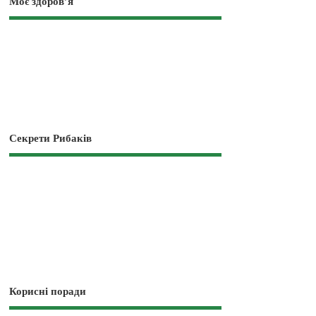
Моє здоров’я
Секрети Рибаків
Корисні поради