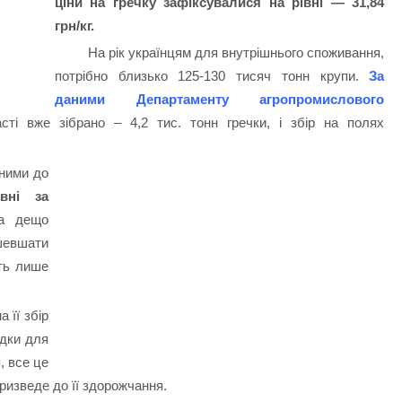
ціни на гречку зафіксувалися на рівні — 31,84
грн/кг.
На рік українцям для внутрішнього споживання,
потрібно близько 125-130 тисяч тонн крупи.
За
даними Департаменту агропромислового
ті вже зібрано – 4,2 тис. тонн гречки, і збір на полях
бними до
вні за
на дещо
ешевшати
ть лише
 її збір
ідки для
, все це
ризведе до її здорожчання.