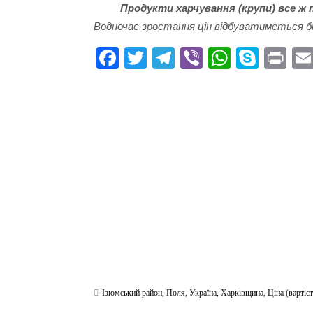
Продукти харчування (крупи) все ж 
Водночас зростання цін відбуватиметься бі
Fa
T
Te
Vi
W
S
Pr
ce
wi
le
be
ha
ky
in
bo
tte
gr
r
ts
pe
t
ok
r
a
A
m
pp
Ізюмський район
,
Поля
,
Україна
,
Харківщина
,
Ціна (вартіст