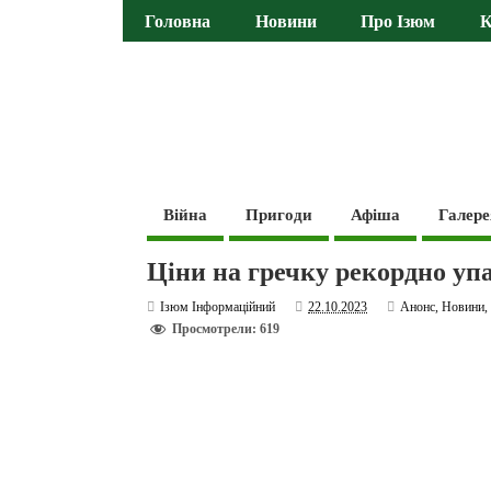
Головна
Новини
Про Ізюм
К
Війна
Пригоди
Афіша
Галере
Ціни на гречку рекордно упа
Ізюм Інформаційний
22.10.2023
Анонс
,
Новини
Просмотрели: 619