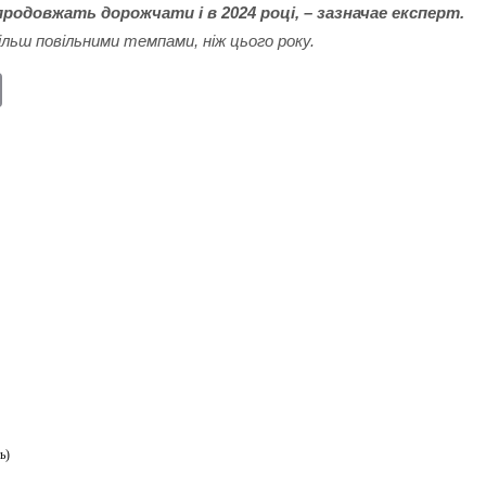
продовжать дорожчати і в 2024 році, – зазначае експерт.
льш повільними темпами, ніж цього року.
E
m
ail
ь)