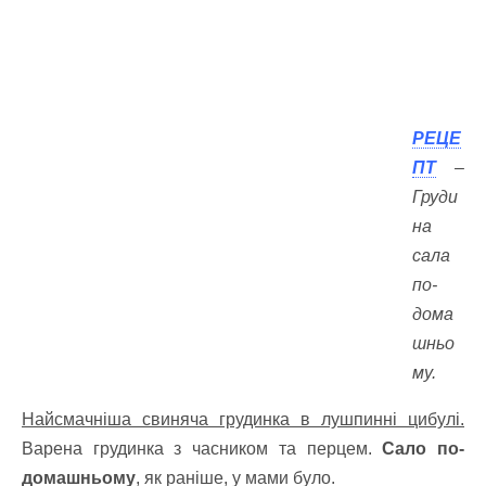
РЕЦЕ
ПТ
–
Груди
на
сала
по-
дома
шньо
му.
Найсмачніша свиняча грудинка в лушпинні цибулі.
Варена грудинка з часником та перцем.
Сало по-
домашньому
, як раніше, у мами було.