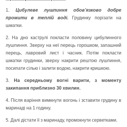
1.
Цибулеве лушпиння обов’язково добре
промити в теплій воді.
Грудинку порізати на
шматки.
2. На дно каструлі покласти половину цибулинного
лушпиння. Зверху на неї перець горошком, запашний
перець, лавровий лист і часник. Потім покласти
шматки грудинки, зверху накрити рештою лушпиння,
посипати сілью і залити водою, накрити кришкою.
3.
На середньому вогні варити, з моменту
закипання приблизно 30 хвилин.
4. Після варіння вимкнути вогонь і зставити грудину в
маринаді на 1 годину.
5. Далі дістати її з маринаду, промокнути серветками.