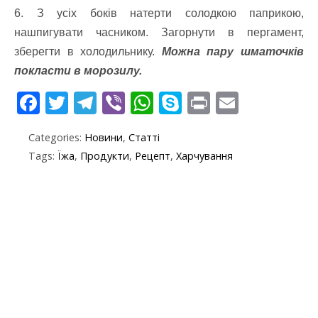
6. З усіх боків натерти солодкою паприкою,
нашпигувати часником. Загорнути в пергамент,
зберегти в холодильнику.
Можна пару шматочків
покласти в морозилу.
F
T
T
Vi
W
S
Pr
E
ac
w
el
b
h
k
in
m
Categories:
Новини
,
Статті
e
itt
e
er
at
y
t
ai
Tags:
Їжа
,
Продукти
,
Рецепт
,
Харчування
b
er
gr
s
p
l
o
a
A
e
o
m
p
k
p