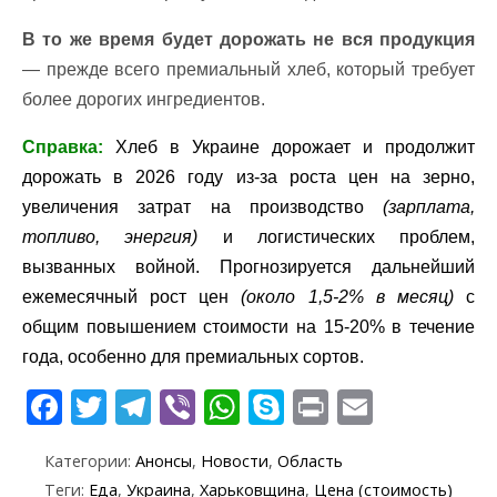
В то же время будет дорожать не вся продукция
— прежде всего премиальный хлеб, который требует
более дорогих ингредиентов.
Справка:
Хлеб в Украине дорожает и продолжит
дорожать в 2026 году из-за роста цен на зерно,
увеличения затрат на производство
(зарплата,
топливо, энергия)
и логистических проблем,
вызванных войной. Прогнозируется дальнейший
ежемесячный рост цен
(около 1,5-2% в месяц)
с
общим повышением стоимости на 15-20% в течение
года, особенно для премиальных сортов.
F
T
T
Vi
W
S
Pr
E
ac
w
el
b
h
k
in
m
Категории:
Анонсы
,
Новости
,
Область
e
itt
e
er
at
y
t
ai
Теги:
Еда
,
Украина
,
Харьковщина
,
Цена (стоимость)