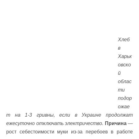
Хлеб
в
Харьк
овско
й
облас
ти
подор
ожае
т на 1-3 гривны, если в Украине продолжат
ежесуточно отключать электричество.
Причина
—
рост себестоимости муки из-за перебоев в работе