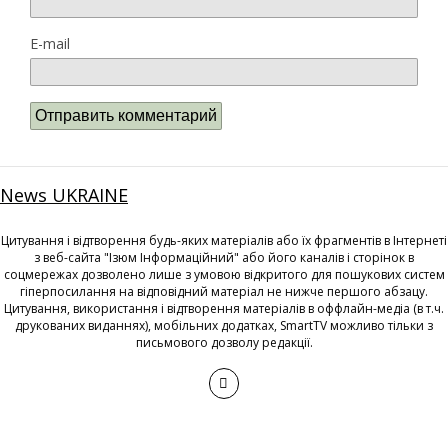
E-mail
News UKRAINE
Цитування і відтворення будь-яких матеріалів або їх фрагментів в Інтернеті
з веб-сайта "Ізюм Інформаційний" або його каналів і сторінок в
соцмережах дозволено лише з умовою відкритого для пошукових систем
гіперпосилання на відповідний матеріал не нижче першого абзацу.
Цитування, використання і відтворення матеріалів в оффлайн-медіа (в т.ч.
друкованих виданнях), мобільних додатках, SmartTV можливо тільки з
письмового дозволу редакції.