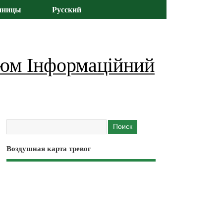
иницы
Русский
юм Інформаційний
Воздушная карта тревог