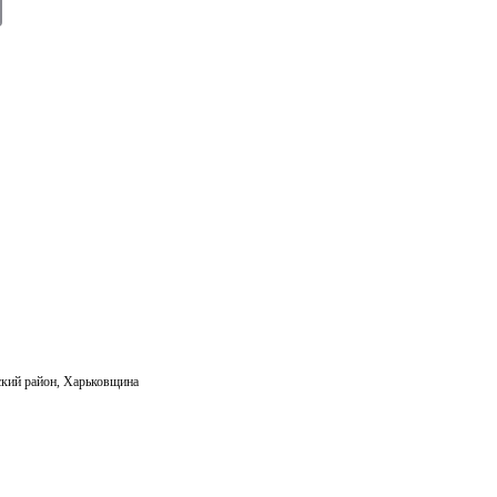
E
m
ail
кий район
,
Харьковщина