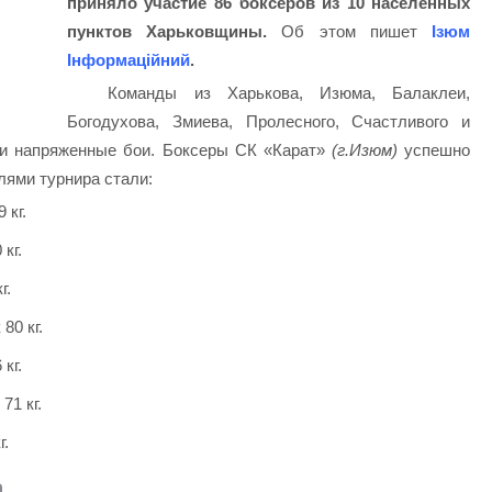
приняло участие 86 боксеров из 10 населенных
пунктов Харьковщины.
Об этом пишет
Ізюм
Інформаційний
.
Команды из Харькова, Изюма, Балаклеи,
Богодухова, Змиева, Пролесного, Счастливого и
 и напряженные бои. Боксеры СК «Карат»
(г.Изюм)
успешно
лями турнира стали:
 кг.
 кг.
г.
80 кг.
 кг.
71 кг.
г.