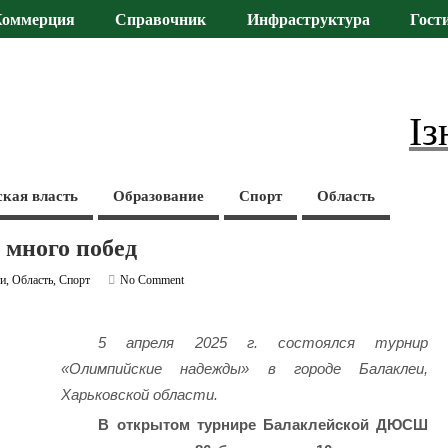
Коммерция
Справочник
Инфраструктура
Гост
Із
ская власть
Образование
Спорт
Область
 много побед
ти
,
Область
,
Спорт
No Comment
5 апреля 2025 г. состоялся турнир
«Олимпийские надежды» в городе Балаклеи,
Харьковской области.
В открытом турнире Балаклейской ДЮСШ