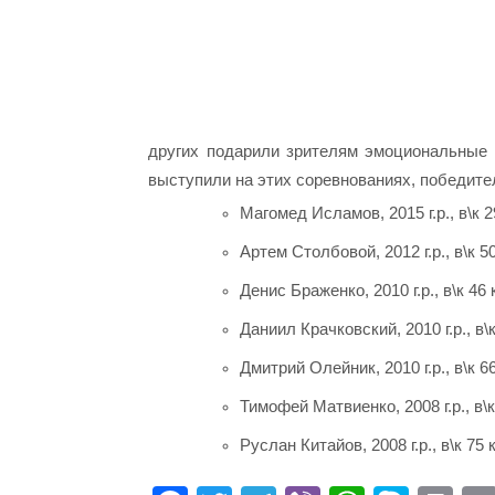
других подарили зрителям эмоциональные
выступили на этих соревнованиях, победите
Магомед Исламов, 2015 г.р., в\к 29
Артем Столбовой, 2012 г.р., в\к 50
Денис Браженко, 2010 г.р., в\к 46 к
Даниил Крачковский, 2010 г.р., в\к 
Дмитрий Олейник, 2010 г.р., в\к 66
Тимофей Матвиенко, 2008 г.р., в\к 
Руслан Китайов, 2008 г.р., в\к 75 к