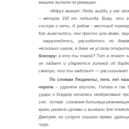
машине выпили по рюмашке.
«Вдруг звонит: Люда, выйди, у нас про
– метров 100 от подъезда. Вижу, что 
сестра и зять. А рядом – местный тренер
Как выяснилось, они просто шли мимо, зац
закругляйтесь, расходитесь по дома
несколько шагов, я даже не успела открыт
боксеру:
а кто ты такой? Тот в ответ за
он падает и ударяется головой об бордю
смотри, что ты наделал!»
— рассказывает
По словам Людмилы, пять лет наз
черепа
– удаляли опухоль. Голова и так 
удара о бордюр начались необратимые пр
сне: потеря сознания-больница-реанимац
врачи развели руками и вызвали для тяжел
Дмитрия, но супруге сказали прямо: драго
чудо.