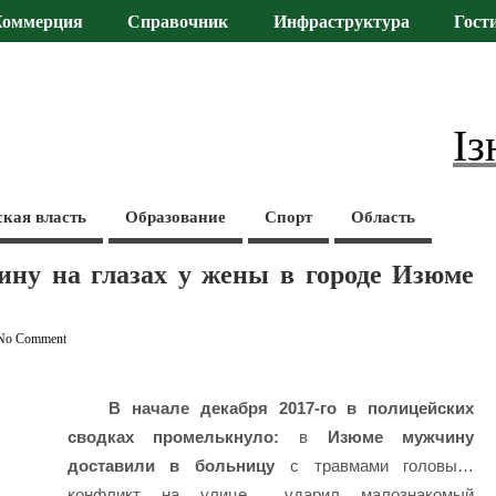
Коммерция
Справочник
Инфраструктура
Гост
Із
ская власть
Образование
Спорт
Область
ину на глазах у жены в городе Изюме
No Comment
В начале декабря 2017-го в полицейских
сводках промелькнуло:
в
Изюме мужчину
доставили в больницу
с травмами головы…
конфликт на улице… ударил малознакомый