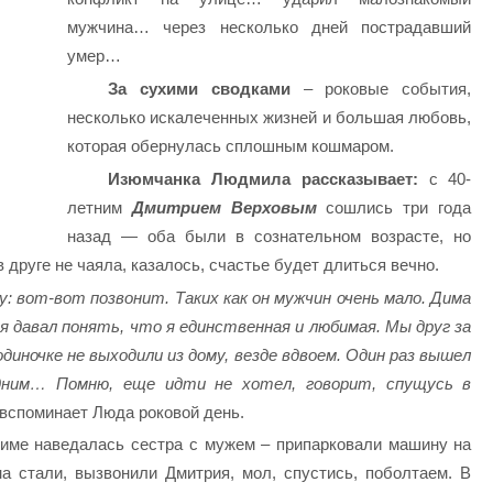
мужчина… через несколько дней пострадавший
умер…
За сухими сводками
– роковые события,
несколько искалеченных жизней и большая любовь,
которая обернулась сплошным кошмаром.
Изюмчанка Людмила рассказывает:
с 40-
летним
Дмитрием Верховым
сошлись три года
назад — оба были в сознательном возрасте, но
 друге не чаяла, казалось, счастье будет длиться вечно.
у: вот-вот позвонит. Таких как он мужчин очень мало. Дима
мя давал понять, что я единственная и любимая. Мы друг за
одиночке не выходили из дому, везде вдвоем. Один раз вышел
дним… Помню, еще идти не хотел, говорит, спущусь в
 вспоминает Люда роковой день.
име наведалась сестра с мужем – припарковали машину на
на стали, вызвонили Дмитрия, мол, спустись, поболтаем. В