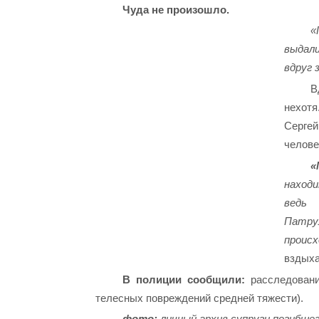
Чуда не произошло.
«
выдали
вдруг 
В
нехотя
Сергей
челове
«
находи
ведь 
Патр
проис
вздыха
В полиции сообщили:
расследовани
телесных повреждений средней тяжести).
фото:
личный архив супруги погибше