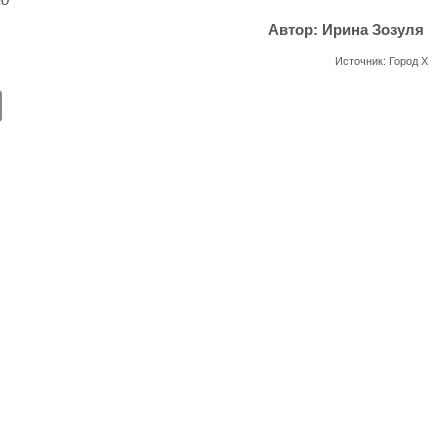
Автор: Ирина Зозуля
Источник: Город Х
E
m
ail