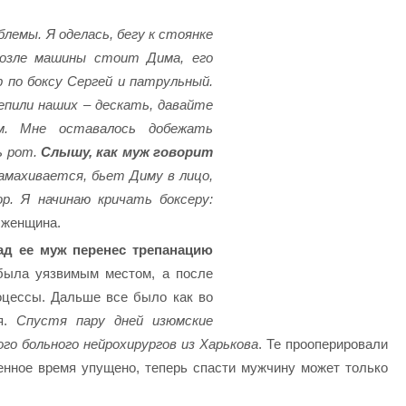
блемы. Я оделась, бегу к стоянке
возле машины стоит Дима, его
 по боксу Сергей и патрульный.
епили наших – дескать, давайте
м. Мне оставалось добежать
ь рот.
Слышу, как муж говорит
махивается, бьет Диму в лицо,
р. Я начинаю кричать боксеру:
 женщина.
ад ее муж перенес трепанацию
была уязвимым местом, а после
оцессы. Дальше все было как во
ия.
Спустя пару дней изюмские
ого больного нейрохирургов из Харькова
. Те прооперировали
ценное время упущено, теперь спасти мужчину может только