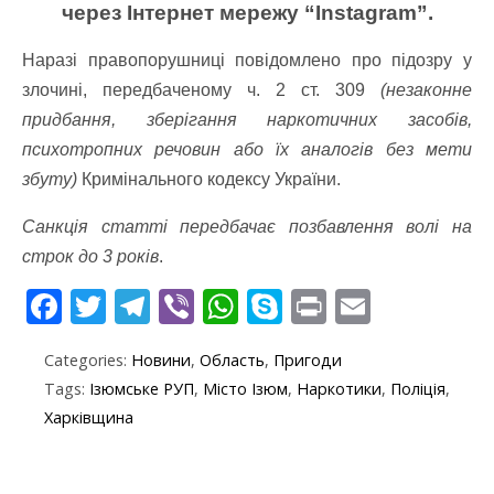
через Інтернет мережу “Instаgram”.
Наразі правопорушниці повідомлено про підозру у
злочині, передбаченому ч. 2 ст. 309
(незаконне
придбання, зберігання наркотичних засобів,
психотропних речовин або їх аналогів без мети
збуту)
Кримінального кодексу України.
Санкція статті передбачає позбавлення волі на
строк до 3 років
.
F
T
T
Vi
W
S
Pr
E
ac
w
el
b
h
k
in
m
Categories:
Новини
,
Область
,
Пригоди
e
itt
e
er
at
y
t
ai
Tags:
Ізюмське РУП
,
Місто Ізюм
,
Наркотики
,
Поліція
,
b
er
gr
s
p
l
Харківщина
o
a
A
e
o
m
p