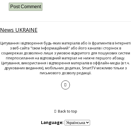
News UKRAINE
Цитування і відтворення будь-яких матеріалів або їх фрагментів в Інтернеті
з веб-сайта "Ізюм Інформаційний" або його каналів і сторінок в
соцмережах дозволено лише з умовою відкритого для пошукових систем
гіперпосилання на відповідний матеріал не нижче першого абзацу.
Цитування, використання і відтворення матеріалів в оффлайн-медіа (в т.ч.
друкованих виданнях), мобільних додатках, SmartTV можливо тільки з
письмового дозволу редакції.
Back to top
Language: