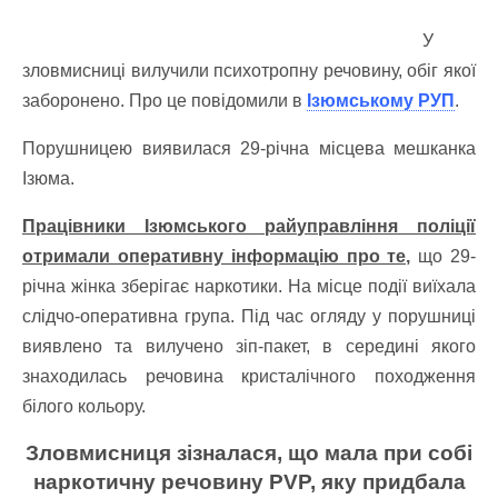
У
зловмисниці вилучили психотропну речовину, обіг якої
заборонено. Про це повідомили в
Ізюмському РУП
.
Порушницею виявилася 29-річна місцева мешканка
Ізюма.
Працівники Ізюмського райуправління поліції
отримали оперативну інформацію про те,
що 29-
річна жінка зберігає наркотики. На місце події виїхала
слідчо-оперативна група. Під час огляду у порушниці
виявлено та вилучено зіп-пакет, в середині якого
знаходилась речовина кристалічного походження
білого кольору.
Зловмисниця зізналася, що мала при собі
наркотичну речовину PVP, яку придбала