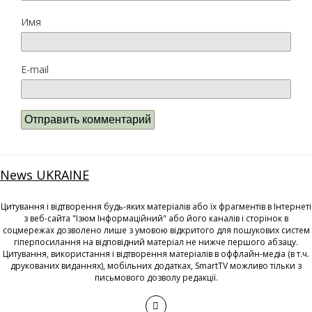
Имя
E-mail
News UKRAINE
Цитування і відтворення будь-яких матеріалів або їх фрагментів в Інтернеті
з веб-сайта "Ізюм Інформаційний" або його каналів і сторінок в
соцмережах дозволено лише з умовою відкритого для пошукових систем
гіперпосилання на відповідний матеріал не нижче першого абзацу.
Цитування, використання і відтворення матеріалів в оффлайн-медіа (в т.ч.
друкованих виданнях), мобільних додатках, SmartTV можливо тільки з
письмового дозволу редакції.