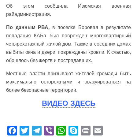
Об этом сообщила Изюмская военная
райадминистрация.
По данным РВА,
в поселке Боровая в результате
попадания КАБа был поврежден многоквартирный
четырехэтажный жилой дом. Также в соседних домах
выбиты окна и двери, повреждены кровли. К счастью,
обошлось без жертв и пострадавших.
Местные власти призывают жителей громады быть
максимально осторожными и эвакуироваться на
более безопасные территории.
ВИДЕО ЗДЕСЬ
F
T
T
Vi
W
S
Pr
E