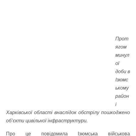
Прот
ягом
минул
ої
доби в
Ізюмс
ькому
район
і
Харківської області внаслідок обстрілу пошкоджено
об’єкти цивільної інфраструктури.
Про це повідомила Ізюмська військова