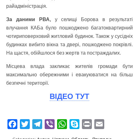
райадміністрація.
За даними РВА,
у селищі Борова в результаті
влучання КАБа було пошкоджено багатоквартирний
чотириповерховий житловий будинок. Також у сусідніх
будинках вибито вікна та двері, пошкоджено покрівлі.
На щастя, обійшлося без жертв та постраждалих.
Місцева влада закликає жителів громади бути
максимально обережними і евакуюватися на більш
безпечні території.
ВІДЕО ТУТ
F
T
T
Vi
W
S
Pr
E
ac
w
el
b
h
k
in
m