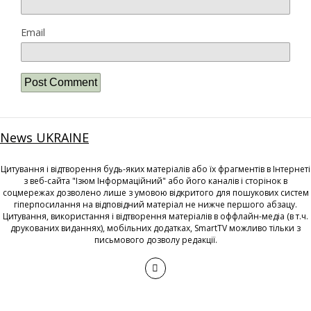
Email
News UKRAINE
Цитування і відтворення будь-яких матеріалів або їх фрагментів в Інтернеті
з веб-сайта "Ізюм Інформаційний" або його каналів і сторінок в
соцмережах дозволено лише з умовою відкритого для пошукових систем
гіперпосилання на відповідний матеріал не нижче першого абзацу.
Цитування, використання і відтворення матеріалів в оффлайн-медіа (в т.ч.
друкованих виданнях), мобільних додатках, SmartTV можливо тільки з
письмового дозволу редакції.