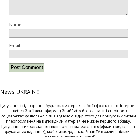
Name
Email
News UKRAINE
Цитування і відтворення будь-яких матеріалів або їх фрагментів в Інтернеті
з веб-сайта "Ізюм Інформаційний" або його каналів і сторінок в
соцмережах дозволено лише з умовою відкритого для пошукових систем
гіперпосилання на відповідний матеріал не нижче першого абзацу.
Цитування, використання і відтворення матеріалів в оффлайн-медіа (в т.ч.
друкованих виданнях), мобільних додатках, SmartTV можливо тільки з
письмового дозволу редакції.