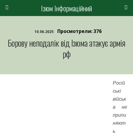
Ізюм Інформаційний
Просмотрели: 376
10.06.2025
Борову неподалік від Ізюма атакує армія
рф
Росій
ські
військ
а не
припи
няют
ь