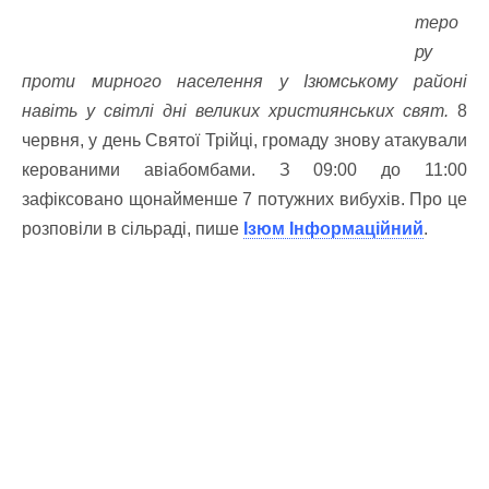
теро
ру
проти мирного населення у Ізюмському районі
навіть у світлі дні великих християнських свят.
8
червня, у день Святої Трійці, громаду знову атакували
керованими авіабомбами. З 09:00 до 11:00
зафіксовано щонайменше 7 потужних вибухів. Про це
розповіли в сільраді, пише
Ізюм Інформаційний
.