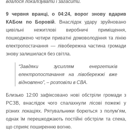
вдалося локалізувати і загасити.
9 червня вранці, о 04:24, ворог знову вдарив
КАБом по Боровій
. Внаслідок удару зруйновано
цивільні нежитлові виробничі приміщення,
пошкоджено чотири приватні домоволодіння та лінію
електропостачання — лівобережна частина громади
знову залишилася без світла.
“Завдяки зусиллям енергетиків
електропостачання на лівобережжі вже
відновлено”, – розповіли в СВА.
Близько 12:00 зафіксовано нові обстріли громади з
РСЗВ, внаслідок чого спалахнули лісові пожежі у
різних локаціях. Рятувальники борються з полум’ям,
однак їм перешкоджають постійні обстріли та спека,
що сприяє поширенню вогню.