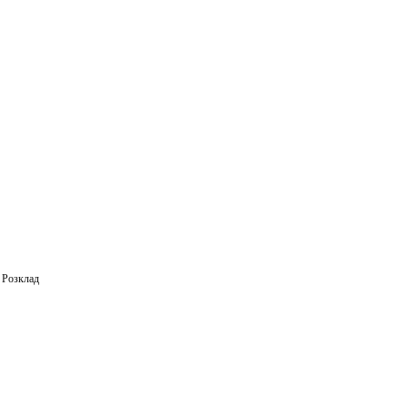
m
ail
,
Розклад