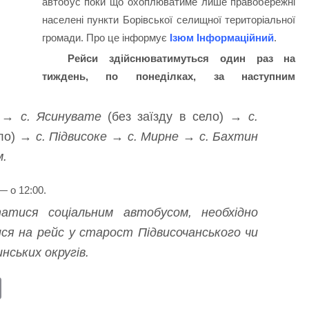
автобус поки що охоплюватиме лише правобережні
населені пункти Борівської селищної територіальної
громади. Про це інформує
Ізюм Інформаційний
.
Рейси здійснюватимуться один раз на
тиждень, по понеділках, за наступним
е → с. Ясинувате
(без заїзду в село)
→ с.
ло)
→ с. Підвисоке → с. Мирне → с. Бахтин
м.
— о 12:00.
атися соціальним автобусом, необхідно
ся на рейс у старост Підвисочанського чи
ських округів.
E