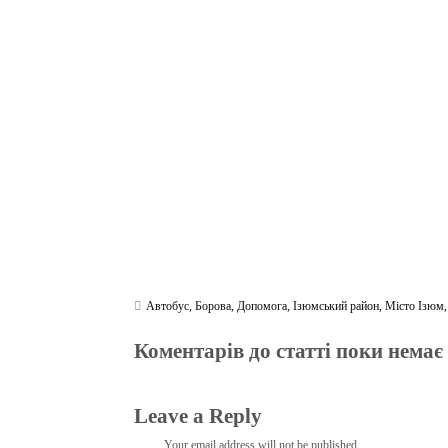
ce
wi
le
be
ha
ky
in
bo
tte
gr
r
ts
pe
t
ok
r
a
A
m
pp
Автобус
,
Борова
,
Допомога
,
Ізюмський район
,
Місто Ізюм
Коментарів до статті поки немає
Leave a Reply
Your email address will not be published.