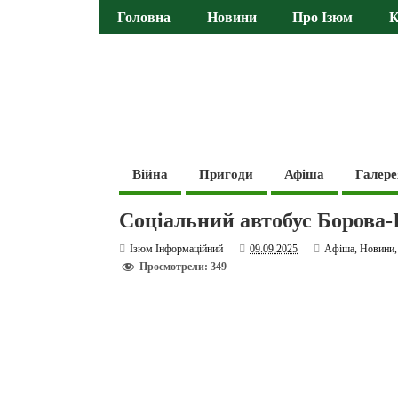
Головна
Новини
Про Ізюм
К
Війна
Пригоди
Афіша
Галере
Соціальний автобус Борова-
Ізюм Інформаційний
09.09.2025
Афіша
,
Новини
Просмотрели: 349