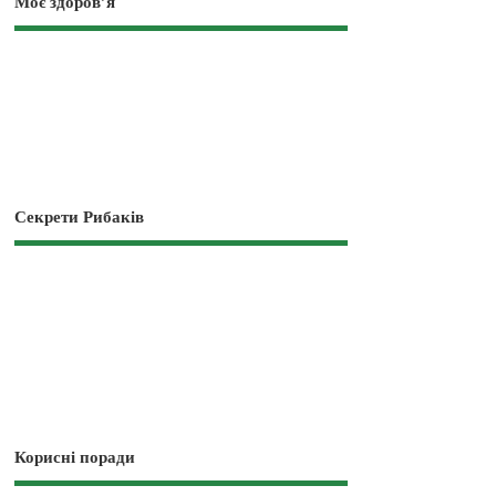
Моє здоров’я
Секрети Рибаків
Корисні поради