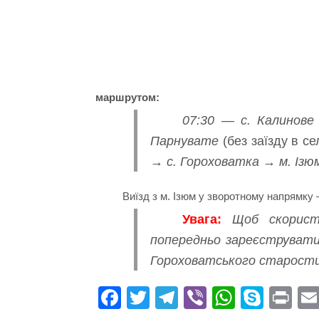
маршрутом:
07:30 — с. Калинов
Парнувате
(без заїзду в се
→ с. Гороховатка → м. Ізю
Виїзд з м. Ізюм у зворотному напрямку 
Увага:
Щоб скорист
попередньо зареєструвати
Гороховатського старостин
Fa
T
Te
Vi
W
S
Pr