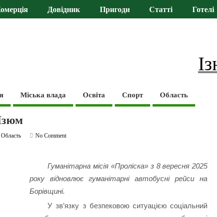
омерція
Довідник
Пригоди
Статті
Готелі
Із
я
Міська влада
Освіта
Спорт
Область
Ізюм
,
Область
No Comment
Гуманітарна місія «Проліска» з 8 вересня 2025
року відновлює гуманітарні автобусні рейси на
Борівщині.
У зв’язку з безпековою ситуацією соціальний