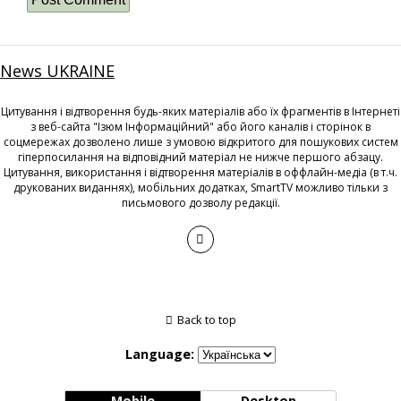
News UKRAINE
Цитування і відтворення будь-яких матеріалів або їх фрагментів в Інтернеті
з веб-сайта "Ізюм Інформаційний" або його каналів і сторінок в
соцмережах дозволено лише з умовою відкритого для пошукових систем
гіперпосилання на відповідний матеріал не нижче першого абзацу.
Цитування, використання і відтворення матеріалів в оффлайн-медіа (в т.ч.
друкованих виданнях), мобільних додатках, SmartTV можливо тільки з
письмового дозволу редакції.
Back to top
Language:
Mobile
Desktop