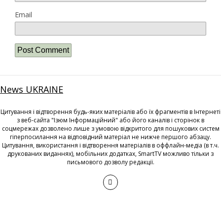
Email
News UKRAINE
Цитування і відтворення будь-яких матеріалів або їх фрагментів в Інтернеті
з веб-сайта "Ізюм Інформаційний" або його каналів і сторінок в
соцмережах дозволено лише з умовою відкритого для пошукових систем
гіперпосилання на відповідний матеріал не нижче першого абзацу.
Цитування, використання і відтворення матеріалів в оффлайн-медіа (в т.ч.
друкованих виданнях), мобільних додатках, SmartTV можливо тільки з
письмового дозволу редакції.