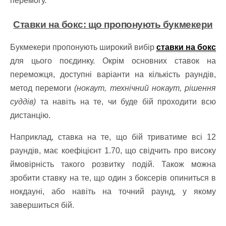
перемогу.​
Ставки на бокс: що пропонують букмекери
Букмекери пропонують широкий вибір
став
ки
на бокс
для цього поєдинку. Окрім основних ставок на
переможця, доступні варіанти на кількість раундів,
метод перемоги
(нокаут, технічний нокаут, рішення
суддів)
та навіть на те, чи буде бій проходити всю
дистанцію.​
Наприклад, ставка на те, що бій триватиме всі 12
раундів, має коефіцієнт 1.70, що свідчить про високу
ймовірність такого розвитку подій. Також можна
зробити ставку на те, що один з боксерів опиниться в
нокдауні, або навіть на точний раунд, у якому
завершиться бій.​