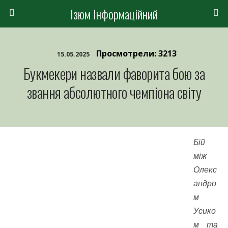
Ізюм Інформаційний
Просмотрели: 3213
15.05.2025
Букмекери назвали фаворита бою за
звання абсолютного чемпіона світу
Бій
між
Олекс
андро
м
Усико
м та