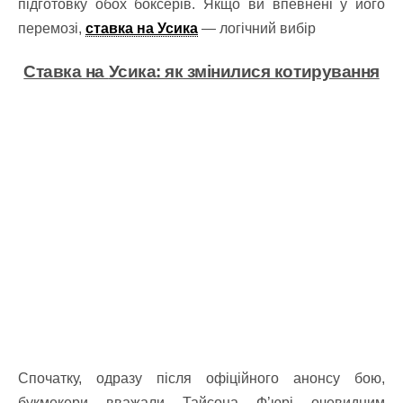
підготовку обох боксерів. Якщо ви впевнені у його
перемозі,
ставка на Усика
— логічний вибір
Ставка на
Усика
: як змінилися котирування
Спочатку, одразу після офіційного анонсу бою,
букмекери вважали Тайсона Ф’юрі очевидним