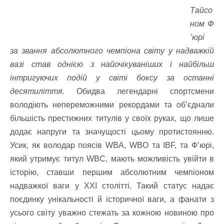
Тайсо
ном Ф
’юрі
за звання абсолютного чемпіона світу у надважкій
вазі став однією з найочікуваніших і найбільш
інтригуючих подій у світі боксу за останні
десятиліття.
Обидва легендарні спортсмени
володіють непереможними рекордами та об’єднали
більшість престижних титулів у своїх руках, що лише
додає напруги та значущості цьому протистоянню.
Усик, як володар поясів WBA, WBO та IBF, та Ф’юрі,
який утримує титул WBC, мають можливість увійти в
історію, ставши першим абсолютним чемпіоном
надважкої ваги у XXI столітті. Такий статус надає
поєдинку унікальності й історичної ваги, а фанати з
усього світу уважно стежать за кожною новиною про