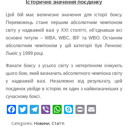
Історичне значення поєдинку
Цей бій має величезне значення для історії боксу.
Переможець стане першим абсолютним чемпіоном
світу у надважкій вазі у XXI столітті, об’єднавши всі
основні титули – WBA, WBC, IBF та WBO. Останнім
абсолютним чемпіоном у цій категорії був Леннокс
Льюїс у 1999 році.
Фанати боксу з усього світу з нетерпінням очікують
цього бою, який визначить абсолютного чемпіона світу
у надважкій вазі. Незалежно від результату, цей
поєдинок увійде в історію як один з найвизначніших у
сучасному боксі.​
F
T
T
Vi
W
S
Pr
E
ac
w
el
b
h
k
in
m
Categories:
Новини
,
Статті
e
itt
e
er
at
y
t
ai