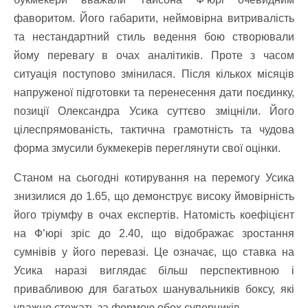
фаворитом. Його габарити, неймовірна витривалість
та нестандартний стиль ведення бою створювали
йому перевагу в очах аналітиків. Проте з часом
ситуація поступово змінилася. Після кількох місяців
напруженої підготовки та перенесення дати поєдинку,
позиції Олександра Усика суттєво зміцніли. Його
цілеспрямованість, тактична грамотність та чудова
форма змусили букмекерів переглянути свої оцінки.
Станом на сьогодні котирування на перемогу Усика
знизилися до 1.65, що демонструє високу ймовірність
його тріумфу в очах експертів. Натомість коефіцієнт
на Ф’юрі зріс до 2.40, що відображає зростання
сумнівів у його перевазі. Це означає, що ставка на
Усика
наразі виглядає більш перспективною і
привабливою для багатьох шанувальників боксу, які
уважно стежать за формою обох суперників.