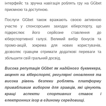
інтерфейс та зручна навігація роблять гру на GGbet
приємною та доступною.
Послуги GGbet також вражають своєю активною
участю у спонсорських заходах кіберспорту, що
підкреслює його серйозне ставлення до
кіберспортивної галузі. Великий вибір бонусів та
промо-акцій, зокрема для нових користувачів,
дозволяє гравцям отримати додаткові переваги та
збільшити свій гральний досвід.
Висока репутація GGbet як надійного букмекера,
акцент на кіберспорті, регулярні оновлення та
висока рівень безпеки роблять платформу
привабливим вибором для гравців, які цінують
кращі аспекти спортивних ставок і
електронних ігор в єдиному середовищі.