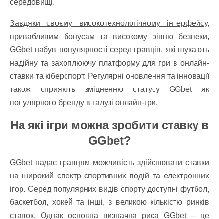
середовищі.
Завдяки своєму високотехнологічному інтерфейсу
,
привабливим бонусам та високому рівню безпеки,
GGbet набув популярності серед гравців, які шукають
надійну та захоплюючу платформу для гри в онлайн-
ставки та кіберспорт. Регулярні оновлення та інновації
також сприяють зміцненню статусу GGbet як
популярного бренду в галузі онлайн-гри.
На які ігри можна зробити ставку в
GGbet?
GGbet надає гравцям можливість здійснювати ставки
на широкий спектр спортивних подій та електронних
ігор. Серед популярних видів спорту доступні футбол,
баскетбол, хокей та інші, з великою кількістю ринків
ставок. Однак основна визначна риса GGbet – це