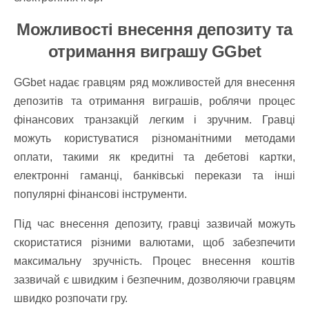
Можливості внесення депозиту та
отримання виграшу GGbet
GGbet надає гравцям ряд можливостей для внесення
депозитів та отримання виграшів, роблячи процес
фінансових транзакцій легким і зручним. Гравці
можуть користуватися різноманітними методами
оплати, такими як кредитні та дебетові картки,
електронні гаманці, банківські перекази та інші
популярні фінансові інструменти.
Під час внесення депозиту, гравці зазвичай можуть
скористатися різними валютами, щоб забезпечити
максимальну зручність. Процес внесення коштів
зазвичай є швидким і безпечним, дозволяючи гравцям
швидко розпочати гру.