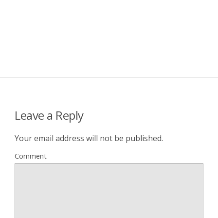
Leave a Reply
Your email address will not be published.
Comment