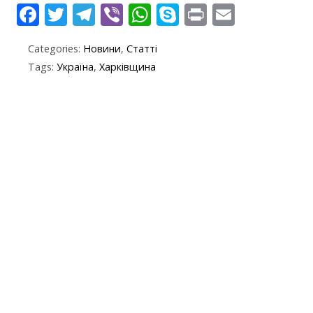
F
T
T
Vi
W
S
Pr
E
ac
w
el
b
h
k
in
m
Categories:
Новини
,
Статті
e
itt
e
er
at
y
t
ai
Tags:
Україна
,
Харківщина
b
er
gr
s
p
l
o
a
A
e
o
m
p
k
p