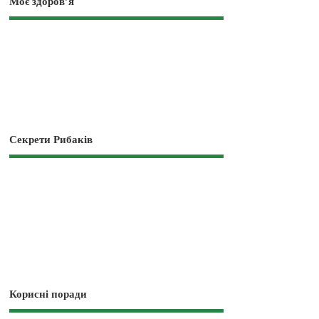
Моє здоров’я
Секрети Рибаків
Корисні поради