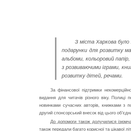
З міста Харкова було н
подарунки для розвитку мал
альбоми, кольоровий папір
з розвиваючими іграми, кн
розвитку дітей, речами.
За фінансової підтримки некомерційн
видання для читачів різного віку. Полиці 
новинками сучасних авторів, книжками з пс
другий спонсорський внесок від цього об’єд
До допомоги також долучилися ізюмча
також передали багато корисної та цікавої лі