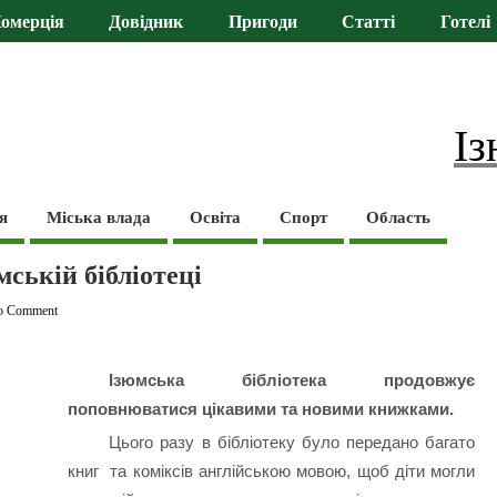
омерція
Довідник
Пригоди
Статті
Готелі
Із
я
Міська влада
Освіта
Спорт
Область
ській бібліотеці
o Comment
Ізюмська бібліотека продовжує
поповнюватися цікавими та новими книжками.
Цього разу в бібліотеку було передано багато
книг та коміксів англійською мовою, щоб діти могли