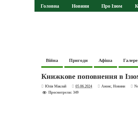
Головна
Новини
Про Ізюм
К
Війна
Пригоди
Афіша
Галере
Книжкове поповнення в Ізюм
Юлія Маклай
05.06.2024
Анонс
,
Новини
N
Просмотрели: 349