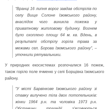
“Вранці 16 липня ворог завдав обстрілів по
селу Вище Солоне Ізюмського району,
внаслідок чого виникла пожежа у
приватному житловому будинку. Вогнем
було охоплено площу 64 м. кв. Вдень, в
результаті обстрілу горіла трава за
межами сел. Борова Ізюмського району”, –
уточнили рятувальники.
У природних екосистемах розпочалися 16 пожеж,
також горіло поле ячменю у селі Борщівка Ізюмського
району.
“У місті Барвінкове Ізюмського району зі
ставку вилучено тіла двох потопельників:
жінки 1964 р.н. та чоловіка 1973 р.н.
Обставини трагедії з’ясовуються