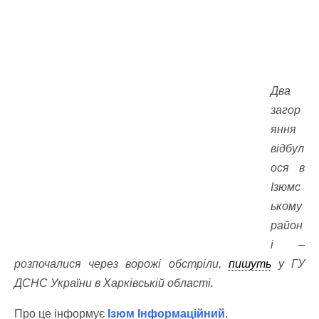
Два
загор
яння
відбул
ося в
Ізюмс
ькому
район
і –
розпочалися через ворожі обстріли,
пишуть
у ГУ
ДСНС України в Харківській області.
Про це інформує
Ізюм Інформаційний
.