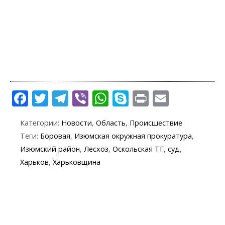
F
T
T
Vi
W
S
Pr
E
ac
w
el
b
h
k
in
m
Категории:
Новости
,
Область
,
Происшествие
e
itt
e
er
at
y
t
ai
Теги:
Боровая
,
Изюмская окружная прокуратура
,
b
er
gr
s
p
l
Изюмский район
,
Лесхоз
,
Оскольская ТГ
,
суд
,
o
a
A
e
Харьков
,
Харьковщина
o
m
p
k
p