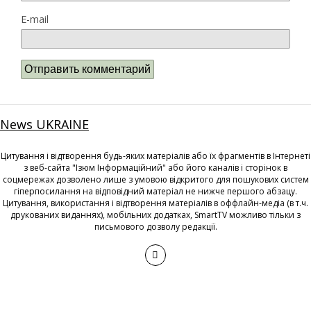
E-mail
News UKRAINE
Цитування і відтворення будь-яких матеріалів або їх фрагментів в Інтернеті
з веб-сайта "Ізюм Інформаційний" або його каналів і сторінок в
соцмережах дозволено лише з умовою відкритого для пошукових систем
гіперпосилання на відповідний матеріал не нижче першого абзацу.
Цитування, використання і відтворення матеріалів в оффлайн-медіа (в т.ч.
друкованих виданнях), мобільних додатках, SmartTV можливо тільки з
письмового дозволу редакції.