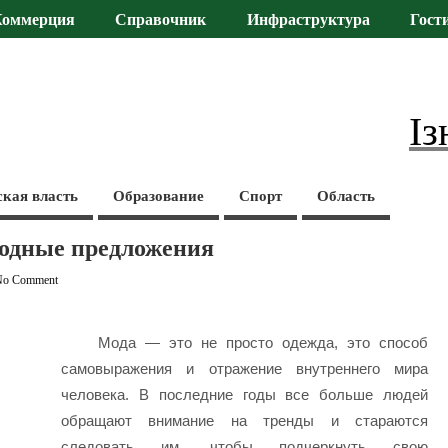
Коммерция
Справочник
Инфраструктура
Гост
Із
ская власть
Образование
Спорт
Область
модные предложения
No Comment
Мода — это не просто одежда, это способ
самовыражения и отражение внутреннего мира
человека. В последние годы все больше людей
обращают внимание на тренды и стараются
следовать им, чтобы подчеркнуть свою