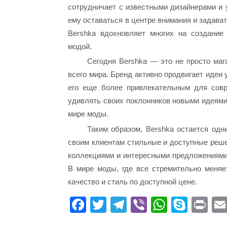
сотрудничает с известными дизайнерами и 
ему оставаться в центре внимания и задава
Bershka вдохновляет многих на создание
модой.
Сегодня Bershka — это не просто ма
всего мира. Бренд активно продвигает идеи
его еще более привлекательным для совр
удивлять своих поклонников новыми идеями 
мире моды.
Таким образом, Bershka остается одн
своим клиентам стильные и доступные реше
коллекциями и интересными предложениями,
В мире моды, где все стремительно меняе
качество и стиль по доступной цене.
Fa
T
Te
Vi
W
S
Pr
ce
wi
le
be
ha
ky
in