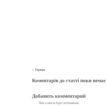
bo
tte
gr
r
ts
pe
t
ok
r
a
A
m
pp
Украина
Коментарів до статті поки немає
Добавить комментарий
Ваш e-mail не будет опубликован.