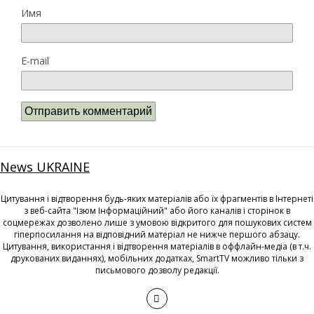
Имя
E-mail
News UKRAINE
Цитування і відтворення будь-яких матеріалів або їх фрагментів в Інтернеті
з веб-сайта "Ізюм Інформаційний" або його каналів і сторінок в
соцмережах дозволено лише з умовою відкритого для пошукових систем
гіперпосилання на відповідний матеріал не нижче першого абзацу.
Цитування, використання і відтворення матеріалів в оффлайн-медіа (в т.ч.
друкованих виданнях), мобільних додатках, SmartTV можливо тільки з
письмового дозволу редакції.