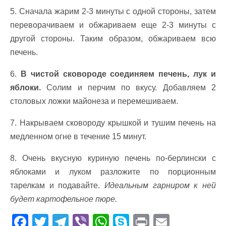
5. Сначала жарим 2-3 минуты с одной стороны, затем
переворачиваем и обжариваем еще 2-3 минуты с
другой стороны. Таким образом, обжариваем всю
печень.
6.
В чистой сковороде соединяем печень, лук и
яблоки.
Солим и перчим по вкусу. Добавляем 2
столовых ложки майонеза и перемешиваем.
7. Накрываем сковороду крышкой и тушим печень на
медленном огне в течение 15 минут.
8. Очень вкусную куриную печень по-берлински с
яблоками и луком разложите по порционным
тарелкам и подавайте.
Идеальным гарниром к ней
будет картофельное пюре.
F
T
T
Vi
W
S
Pr
E