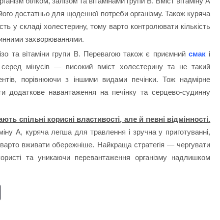
ганізм білком, залізом та вітамінами групи В. Вміст вітаміну А
е його достатньо для щоденної потреби організму. Також куряча
сть у складі холестерину, тому варто контролювати кількість
динними захворюваннями.
ізо та вітаміни групи В. Перевагою також є приємний
смак
і
е серед мінусів — високий вміст холестерину та не такий
ментів, порівнюючи з іншими видами печінки. Тож надмірне
ти додаткове навантаження на печінку та серцево-судинну
ють спільні корисні властивості, але й певні відмінності.
іну А, куряча легша для травлення і зручна у приготуванні,
 варто вживати обережніше. Найкраща стратегія — чергувати
користі та уникаючи перевантаження організму надлишком
E
m