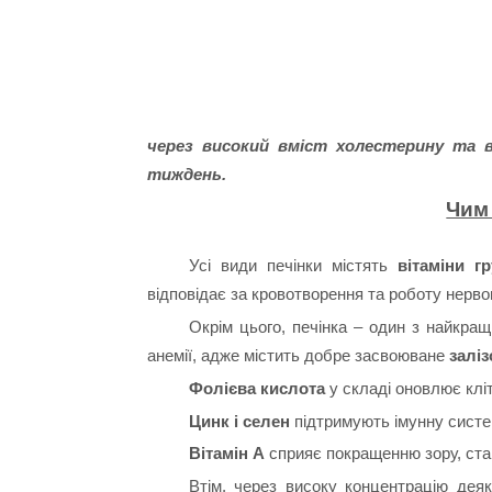
через високий вміст холестерину та ві
тиждень.
Чим
Усі види печінки містять
вітаміни г
відповідає за кровотворення та роботу нерво
Окрім цього, печінка – один з найкращ
анемії, адже містить добре засвоюване
заліз
Фолієва кислота
у складі оновлює клі
Цинк і селен
підтримують імунну систе
Вітамін А
сприяє покращенню зору, ста
Втім, через високу концентрацію деяк