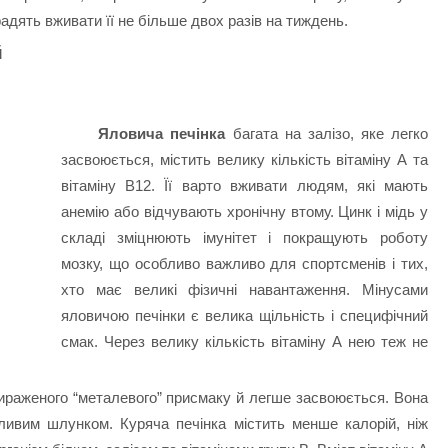
дять вживати її не більше двох разів на тиждень.
й
Яловича печінка
багата на залізо, яке легко
засвоюється, містить велику кількість вітаміну А та
вітаміну В12. Її варто вживати людям, які мають
анемію або відчувають хронічну втому. Цинк і мідь у
складі зміцнюють імунітет і покращують роботу
мозку, що особливо важливо для спортсменів і тих,
хто має великі фізичні навантаження. Мінусами
яловичою печінки є велика щільність і специфічний
смак. Через велику кількість вітаміну А нею теж не
ираженого “металевого” присмаку й легше засвоюється. Вона
ливим шлунком. Куряча печінка містить менше калорій, ніж