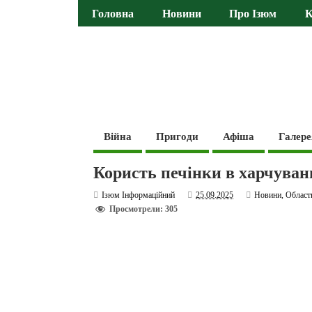
Головна
Новини
Про Ізюм
К
Війна
Пригоди
Афіша
Галере
Користь печінки в харчуванн
Ізюм Інформаційний
25.09.2025
Новини
,
Област
Просмотрели: 305