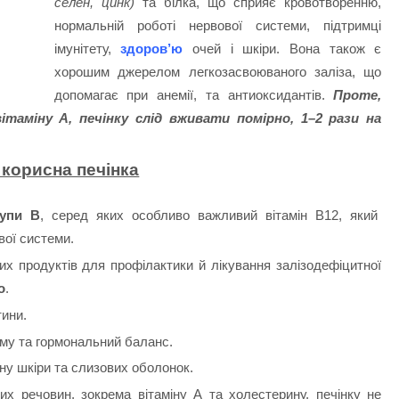
селен, цинк)
та білка, що сприяє кровотворенню,
нормальній роботі нервової системи, підтримці
імунітету,
здоров’ю
очей і шкіри. Вона також є
хорошим джерелом легкозасвоюваного заліза, що
допомагає при анемії, та антиоксидантів.
Проте,
таміну А, печінку слід вживати помірно, 1–2 рази на
 корисна печінка
рупи В
, серед яких особливо важливий вітамін В12, який
вої системи.
их продуктів для профілактики й лікування залізодефіцитної
о
.
тини.
му та гормональний баланс.
ну шкіри та слизових оболонок.
их речовин, зокрема вітаміну А та холестерину, печінку не