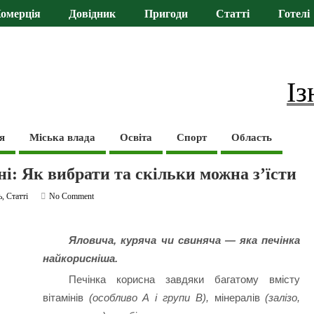
омерція
Довідник
Пригоди
Статті
Готелі
Із
я
Міська влада
Освіта
Спорт
Область
і: Як вибрати та скільки можна з’їсти
ь
,
Статті
No Comment
Яловича, куряча чи свиняча — яка печінка
найкорисніша.
Печінка корисна завдяки багатому вмісту
вітамінів
(особливо А і групи В),
мінералів
(залізо,