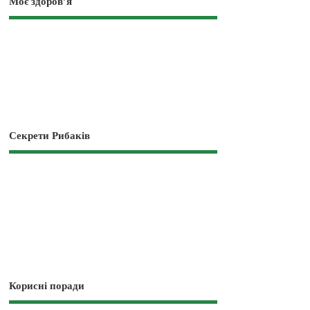
Моє здоров’я
Секрети Рибаків
Корисні поради