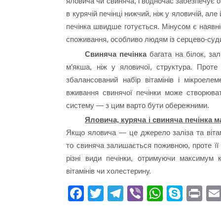
яловича чи свиняча, і водночас забезпечує ор
в курячій печінці нижчий, ніж у яловичій, ал
печінка швидше готується. Мінусом є наявні
споживання, особливо людям із серцево-су
Свиняча печінка
багата на білок, зал
м’якша, ніж у яловичої, структура. Прот
збалансований набір вітамінів і мікроеле
вживання свинячої печінки може створюва
систему — з цим варто бути обережними.
Яловича, куряча і свиняча печінка ма
Якщо яловича — це джерело заліза та вітам
то свиняча залишається поживною, проте її
різні види печінки, отримуючи максимум 
вітамінів чи холестерину.
Fa
T
Te
Vi
W
S
Pr
ce
wi
le
be
ha
ky
in