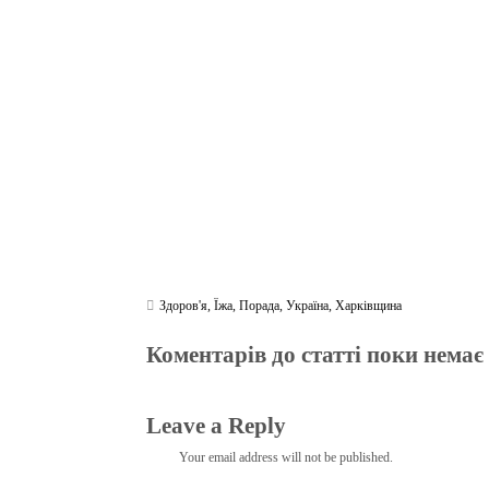
bo
tte
gr
r
ts
pe
t
ok
r
a
A
m
pp
Здоров'я
,
Їжа
,
Порада
,
Україна
,
Харківщина
Коментарів до статті поки немає
Leave a Reply
Your email address will not be published.