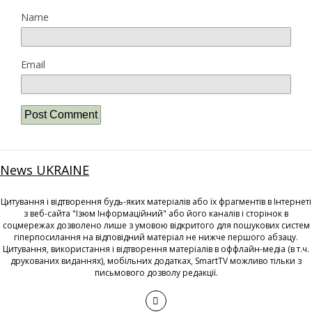
Name
Email
News UKRAINE
Цитування і відтворення будь-яких матеріалів або їх фрагментів в Інтернеті
з веб-сайта "Ізюм Інформаційний" або його каналів і сторінок в
соцмережах дозволено лише з умовою відкритого для пошукових систем
гіперпосилання на відповідний матеріал не нижче першого абзацу.
Цитування, використання і відтворення матеріалів в оффлайн-медіа (в т.ч.
друкованих виданнях), мобільних додатках, SmartTV можливо тільки з
письмового дозволу редакції.