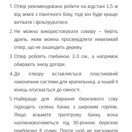
Отвір рекомендовано робити на відстані 1,5 м
від землі з північного боку, тоді він буде краще
витікати і фільтруватися.
Не можна використовувати сокиру – беріть
дриль, яким можна просвердлити невеликий
отвір, що не зашкодить дереву.
Отвір роблять глибиною 2-3 см., а напрямок
обирають знизу догори.
До отвору вставляється пластиковий
наконечник системи для крапельниці, а інший її
кінець опускається до ємності.
Найкраще для збирання березового соку
підходить скляна банка з широким горлом.
Якщо візьмете трилітрову банку, вона
наповнюватиметься під 30-річною березою
приблизно 6 годин. Проте щоб не виснажити