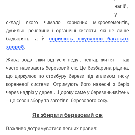
напій,
у
складі якого чимало корисних мікроелементів,
дубильні речовини і органічні кислоти, які не лише
бадьорять, а й
сприяють лікуванню багатьох
хвороб
.
Жива вода, ліки від усіх недуг, нектар життя
– так
часто називають березовий сік. Це безбарвна рідина,
що циркулює по стовбуру берези під впливом тиску
кореневої системи. Отримують його навесні з беріз
через надріз у дереві. Щороку саме у березень-квітень
– це сезон збору та заготівлі березового соку.
Як збирати березовий сік
Важливо дотримуватися певних правил: