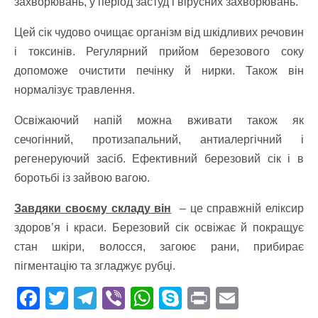
захворювань, у період застуд і вірусних захворювань.
Цей сік чудово очищає організм від шкідливих речовин
і токсинів. Регулярний прийом березового соку
допоможе очистити печінку й нирки. Також він
нормалізує травлення.
Освіжаючий напій можна вживати також як
сечогінний, протизапальний, антиалергічний і
регенеруючий засіб. Ефективний березовий сік і в
боротьбі із зайвою вагою.
Завдяки своєму складу він
– це справжній еліксир
здоров’я і краси. Березовий сік освіжає й покращує
стан шкіри, волосся, загоює рани, прибирає
пігментацію та згладжує рубці.
F
T
T
Vi
W
S
Pr
E