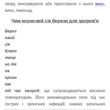
збору, консервувати або приготувати з нього
квас
,
вино, лимонад.
Чим корисний сік берези для здоров’я
Берез
овий
сік
благо
твор
но діє
на
орган
ізм
під час хвороб
, що супроводжуються високою
температурою. Його рекомендовано пити під час
гострих і хронічних інфекцій, важких запальних