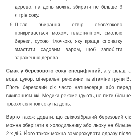
дерево, на день можна збирати не більше 3
літрів соку.
Після збирання отвір обов’язково
прикривається мохом, пластиліном, смолою
берези, сухою гілочкою, яку краще спочатку
змастити садовим варом, щоб запобігти
зараженню дерева.
Смак у березового соку специфічний,
а у складі є
вода, цукор, мінеральні речовини та вітаміни групи B.
П’ють березовий сік часто натщесерце або перед
вживанням їжі. Медики рекомендують, не пити більше
трьохх склянок соку на день.
Варто також додати, що свіжозібраний березовий сік
можна зберігати в холодильнику або льоху не більше
2-х діб. Його також можна заморожувати одразу після