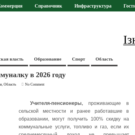
Коммерция
Справочник
Инфраструктура
Гост
Із
ская власть
Образование
Спорт
Область
муналку в 2026 году
ти
,
Область
No Comment
Учителя-пенсионеры,
проживающие в
сельской местности и ранее работавшие в
образовании, могут получить 100% скидку на
коммунальные услуги, топливо и газ, если их
среднемесячный доход не превышает