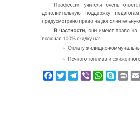
Профессия учителя очень ответс
дополнительную поддержку педагога
предусмотрено право на дополнительную
В частности,
они имеют право на 
включая 100% скидку на:
Оплату жилищно-коммунальных
Печного топлива и сжиженного
Fa
T
Te
Vi
W
S
Pr
ce
wi
le
be
ha
ky
in
bo
tte
gr
r
ts
pe
t
ok
r
a
A
m
pp