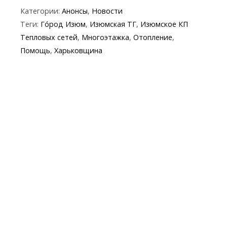
ac
w
el
b
h
k
in
m
Категории:
Анонсы
,
Новости
e
itt
e
er
at
y
t
ai
Теги:
Го́род Изюм
,
Изюмская ТГ
,
Изюмское КП
b
er
gr
s
p
l
Тепловых сетей
,
Многоэтажка
,
Отопление
,
o
a
A
e
Помощь
,
Харьковщина
o
m
p
k
p