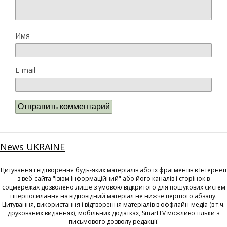
Имя
E-mail
News UKRAINE
Цитування і відтворення будь-яких матеріалів або їх фрагментів в Інтернеті
з веб-сайта "Ізюм Інформаційний" або його каналів і сторінок в
соцмережах дозволено лише з умовою відкритого для пошукових систем
гіперпосилання на відповідний матеріал не нижче першого абзацу.
Цитування, використання і відтворення матеріалів в оффлайн-медіа (в т.ч.
друкованих виданнях), мобільних додатках, SmartTV можливо тільки з
письмового дозволу редакції.