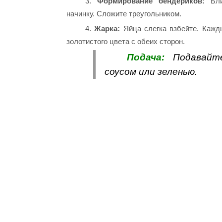
3.
Формирование бендериков:
Бли
начинку. Сложите треугольником.
4.
Жарка:
Яйца слегка взбейте. Кажд
золотистого цвета с обеих сторон.
Подача:
Подавайт
соусом или зеленью.