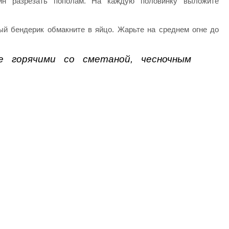
н разрезать пополам. На каждую половинку выложите
ый бендерик обмакните в яйцо. Жарьте на среднем огне до
е горячими со сметаной, чесночным