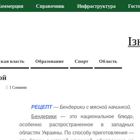
Коммерция
Справочник
Инфраструктура
Гост
Із
ская власть
Образование
Спорт
Область
ой
и
1 Comment
РЕЦЕПТ
— Бендерики с мясной начинкой.
Бендерики
— это национальное блюдо,
особенно распространенное в западных
областях Украины. По способу приготовления —