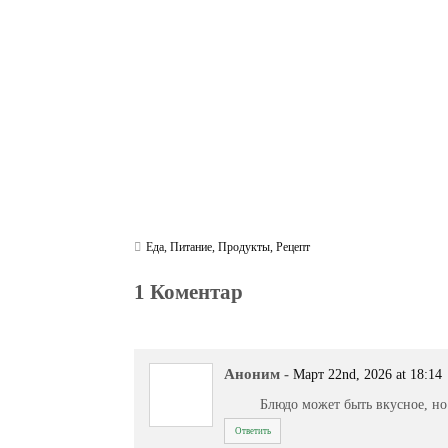
ok
r
a
A
m
pp
Еда
,
Питание
,
Продукты
,
Рецепт
1 Коментар
Аноним
-
Март 22nd, 2026 at 18:14
Блюдо может быть вкусное, н
Ответить