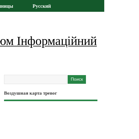
иницы
Русский
юм Інформаційний
Воздушная карта тревог