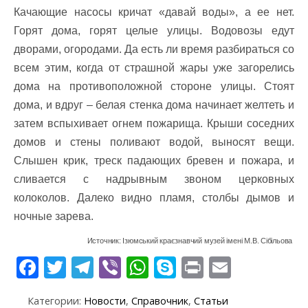
Качающие насосы кричат «давай воды», а ее нет.
Горят дома, горят целые улицы. Водовозы едут
дворами, огородами. Да есть ли время разбираться со
всем этим, когда от страшной жары уже загорелись
дома на противоположной стороне улицы. Стоят
дома, и вдруг – белая стенка дома начинает желтеть и
затем вспыхивает огнем пожарища. Крыши соседних
домов и стены поливают водой, выносят вещи.
Слышен крик, треск падающих бревен и пожара, и
сливается с надрывным звоном церковных
колоколов. Далеко видно пламя, столбы дымов и
ночные зарева.
Источник: Ізюмський краєзнавчий музей імені М.В. Сібільова
F
T
T
Vi
W
S
Pr
E
ac
w
el
b
h
k
in
m
Категории:
Новости
,
Справочник
,
Статьи