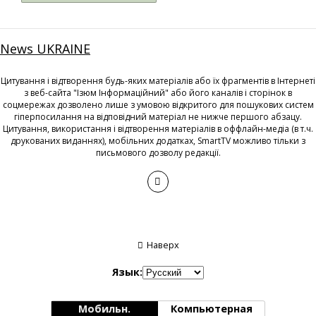
News UKRAINE
Цитування і відтворення будь-яких матеріалів або їх фрагментів в Інтернеті
з веб-сайта "Ізюм Інформаційний" або його каналів і сторінок в
соцмережах дозволено лише з умовою відкритого для пошукових систем
гіперпосилання на відповідний матеріал не нижче першого абзацу.
Цитування, використання і відтворення матеріалів в оффлайн-медіа (в т.ч.
друкованих виданнях), мобільних додатках, SmartTV можливо тільки з
письмового дозволу редакції.
Наверх
Язык:
Мобильн.
Компьютерная