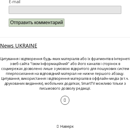
E-mail
News UKRAINE
Цитування і відтворення будь-яких матеріалів або їх фрагментів в Інтернеті
з веб-сайта "Ізюм Інформаційний" або його каналів і сторінок в
соцмережах дозволено лише з умовою відкритого для пошукових систем
гіперпосилання на відповідний матеріал не нижче першого абзацу.
Цитування, використання і відтворення матеріалів в оффлайн-медіа (в т.ч.
друкованих виданнях), мобільних додатках, SmartTV можливо тільки з
письмового дозволу редакції.
Наверх