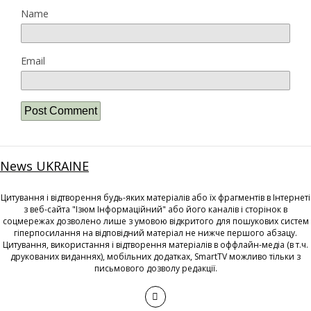
Name
Email
News UKRAINE
Цитування і відтворення будь-яких матеріалів або їх фрагментів в Інтернеті
з веб-сайта "Ізюм Інформаційний" або його каналів і сторінок в
соцмережах дозволено лише з умовою відкритого для пошукових систем
гіперпосилання на відповідний матеріал не нижче першого абзацу.
Цитування, використання і відтворення матеріалів в оффлайн-медіа (в т.ч.
друкованих виданнях), мобільних додатках, SmartTV можливо тільки з
письмового дозволу редакції.