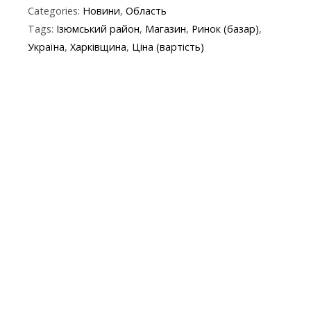
Categories:
Новини
,
Область
e
itt
e
er
at
y
t
ai
Tags:
Ізюмський район
,
Магазин
,
Ринок (базар)
,
b
er
gr
s
p
l
Україна
,
Харківщина
,
Ціна (вартість)
o
a
A
e
o
m
p
k
p