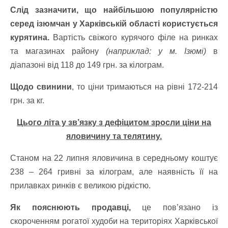
Слід зазначити, що найбільшою популярністю
серед ізюмчан у Харківській області користується
курятина.
Вартість свіжого курячого філе на ринках
та магазинах району
(наприклад: у м. Ізюмі)
в
діапазоні від 118 до 149 грн. за кілограм.
Щодо свинини
, то ціни тримаються на рівні 172-214
грн. за кг.
Цього літа у зв’язку з дефіцитом зросли ціни на
яловичину та телятину.
Станом на 22 липня яловичина в середньому коштує
238 – 264 гривні за кілограм, але наявність її на
прилавках ринків є великою рідкістю.
Як пояснюють продавці,
це пов’язано із
скороченням рогатої худоби на територіях Харківської