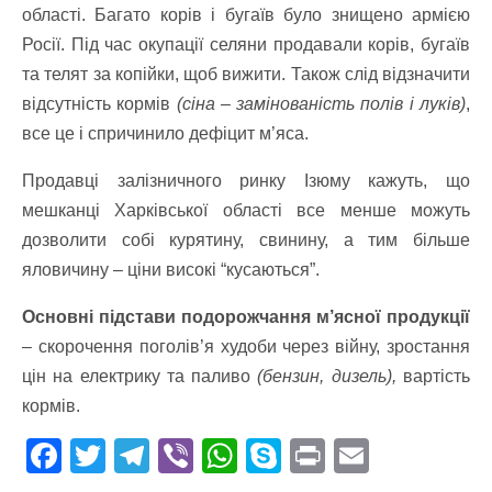
області. Багато корів і бугаїв було знищено армією
Росії. Під час окупації селяни продавали корів, бугаїв
та телят за копійки, щоб вижити. Також слід відзначити
відсутність кормів
(сіна – замінованість полів і луків)
,
все це і спричинило дефіцит м’яса.
Продавці залізничного ринку Ізюму кажуть, що
мешканці Харківської області все менше можуть
дозволити собі курятину, свинину, а тим більше
яловичину – ціни високі “кусаються”.
Основні підстави подорожчання м’ясної продукції
– скорочення поголів’я худоби через війну, зростання
цін на електрику та паливо
(бензин, дизель),
вартість
кормів.
F
T
T
Vi
W
S
Pr
E
ac
w
el
b
h
k
in
m