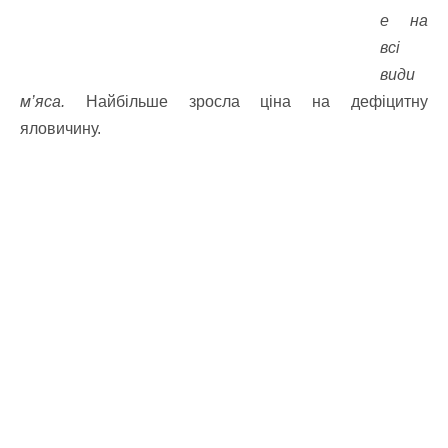
е на
всі
види
м’яса.
Найбільше зросла ціна на дефіцитну
яловичину.