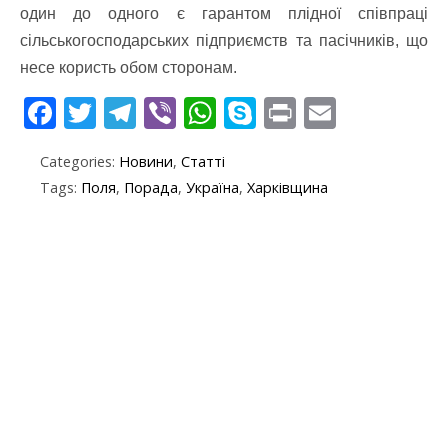
один до одного є гарантом плідної співпраці
сільськогосподарських підприємств та пасічників, що
несе користь обом сторонам.
F
T
T
Vi
W
S
Pr
E
ac
w
el
b
h
k
in
m
Categories:
Новини
,
Статті
e
itt
e
er
at
y
t
ai
Tags:
Поля
,
Порада
,
Україна
,
Харківщина
b
er
gr
s
p
l
o
a
A
e
o
m
p
k
p