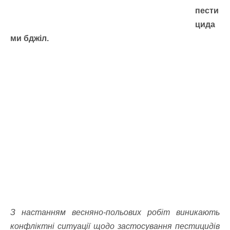
пести
цида
ми бджіл.
З настанням весняно-польових робіт виникають
конфліктні ситуації щодо застосування пестицидів