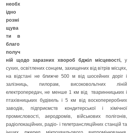
необх
ідно
розмі
щува
ти в
благо
получ
ній щодо заразних хвороб бджіл місцевості,
у
сухих, освітлених сонцем, захищених від вітрів місцях,
на відстані не ближче 500 м від шосейних доріг і
залізниць, пилорам, високовольтних ліній
електропередач, не менше 1 км від тваринницьких і
птахівницьких будівель і 5 км від воскопереробних
заводів, підприємств кондитерської і хімічної
промисловості, аеродромів, військових полігонів,
радіолокаційних, радіо- і телетрансляційних станцій та
інших джерел мікрохвильового випромінювання.