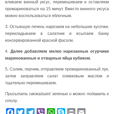
вливаем винный уксус, перемешиваем и оставляем
промариноваться на 15 минут. Вместо винного уксуса
можно воспользоваться яблочным.
3. Остывшую печень нарезаем на небольшие кусочки,
перекладываем в салатник и всыпаем банку
консервированной красной фасоли.
4.
Далее добавляем мелко нарезанные огурчики
маринованные и отварные яйца кубиком.
5. Солим, перчим, отправляем промаринованный лук,
затем заправляем салат оливковым маслом и
тщательно перемешиваем.
Присыпать свежайшей зеленью и можно подавать к
столу.
F
T
T
Vi
W
S
Pr
E