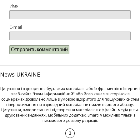
Имя
E-mail
News UKRAINE
Цитування і відтворення будь-яких матеріалів або їх фрагментів в Інтернеті
з веб-сайта "Ізюм Інформаційний" або його каналів і сторінок в
соцмережах дозволено лише з умовою відкритого для пошукових систем
гіперпосилання на відповідний матеріал не нижче першого абзацу.
Цитування, використання і відтворення матеріалів в оффлайн-медіа (в т.ч.
друкованих виданнях), мобільних додатках, SmartTV можливо тільки з
письмового дозволу редакції.