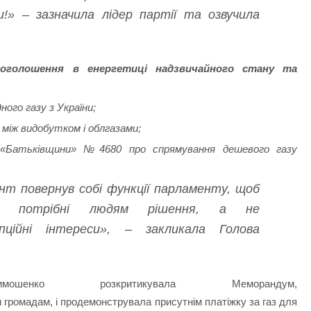
» – зазначила лідер партії та озвучила
 оголошення в енергетиці надзвичайного стану та
ого газу з України;
 між видобутком і облгазами;
 «Батьківщини» №4680 про спрямування дешевого газу
нт повернув собі функції парламенту, щоб
и потрібні людям рішення, а не
упційні інтереси», – закликала Голова
енко розкритикувала Меморандум,
 громадам, і продемонструвала присутнім платіжку за газ для