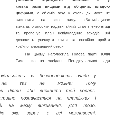
кілька разів вищими від обіцяних владою
цифрами
, а об’ємів газу у сховищах може не
вистачити на всю зиму. «Батьківщина»
вимагає оголосити надзвичайний стан в енергетиці
та пропонує план невідкладних заходів, які
дозволять уникнути кризи та спокійно пройти
країні опалювальний сезон.
На цьому наголосила Голова партії Юлія
Тимошенко на засіданні Погоджувальної ради
відальність за безпорадність влади у
в на газ не можна! Тому
ти діяти, аби вирішити той колапс,
ативно позначається на платіжках і
ей на межу виживання. Для того,
ію вже зараз, є всі можливості,