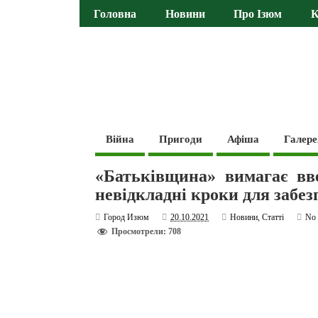
Головна
Новини
Про Ізюм
К
Війна
Пригоди
Афіша
Галере
«Батьківщина» вимагає вв
невідкладні кроки для забе
Город Изюм
20.10.2021
Новини
,
Статті
No
Просмотрели: 708