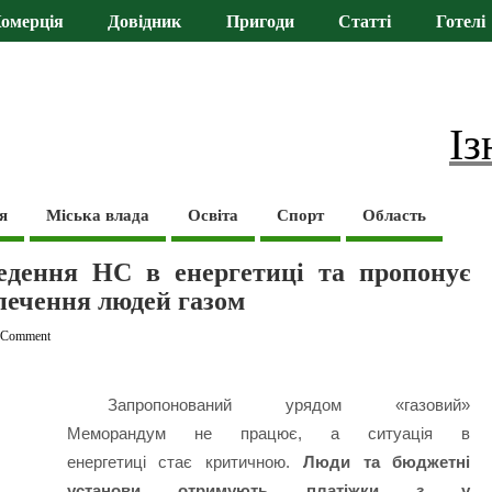
омерція
Довідник
Пригоди
Статті
Готелі
Із
я
Міська влада
Освіта
Спорт
Область
едення НС в енергетиці та пропонує
зпечення людей газом
 Comment
Запропонований урядом «газовий»
Меморандум не працює, а ситуація в
енергетиці стає критичною.
Люди та бюджетні
установи отримують платіжки з у