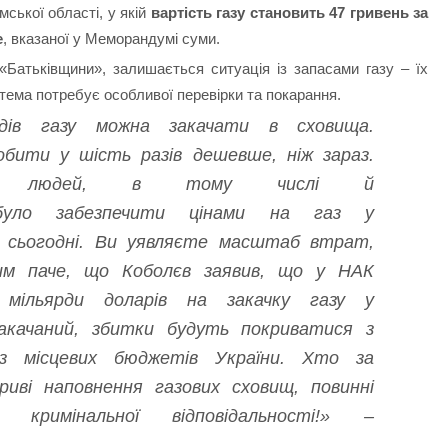
мської області, у якій
вартість газу становить 47 гривень за
е
, вказаної у Меморандумі суми.
Батьківщини», залишається ситуація із запасами газу – їх
 тема потребує особливої перевірки та покарання.
рдів газу можна закачати в сховища.
бити у шість разів дешевше, ніж зараз.
ви, людей, в тому числі й
було забезпечити цінами на газ у
ж сьогодні. Ви уявляєте масштаб втрат,
им паче, що Коболєв заявив, що у НАК
мільярди доларів на закачку газу у
закачаний, збитки будуть покриватися з
з місцевих бюджетів України. Хто за
зриві наповнення газових сховищ, повинні
римінальної відповідальності!» –