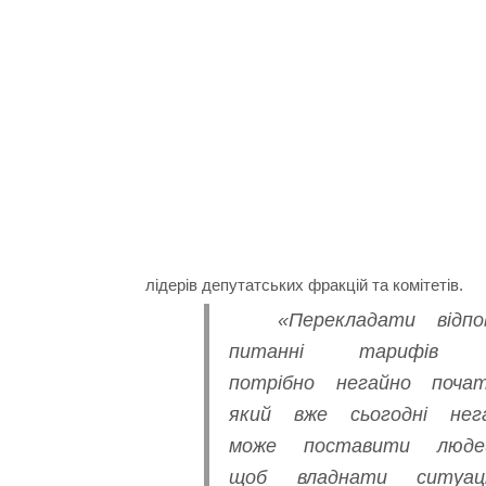
лідерів депутатських фракцій та комітетів.
«Перекладати відпо
питанні тарифі
потрібно негайно поча
який вже сьогодні нег
може поставити люд
щоб владнати ситуац