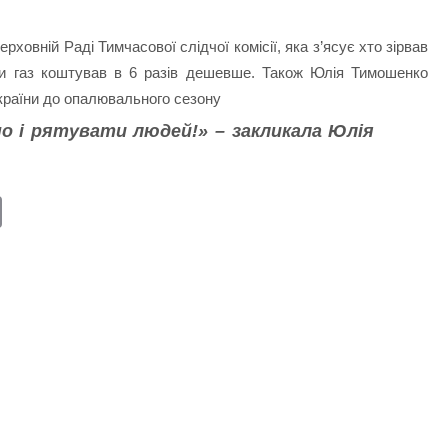
рховній Раді Тимчасової слідчої комісії, яка з’ясує хто зірвав
ли газ коштував в 6 разів дешевше. Також Юлія Тимошенко
і країни до опалювального сезону
но і рятувати людей!» – закликала Юлія
E
m
ail