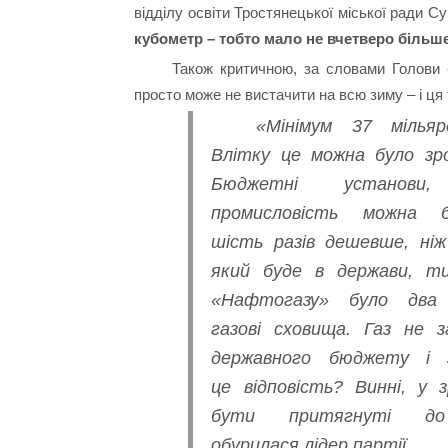
відділу освіти Тростянецької міської ради Су
кубометр – тобто мало не вчетверо більш
Також критичною, за словами Голови «
просто може не вистачити на всю зиму – і ця
«Мінімум 37 мілья
Влітку це можна було зро
Бюджетні устано
промисловість можна 
шість разів дешевше, ні
який буде в держави, т
«Нафтогазу» було два 
газові сховища. Газ не 
державного бюджету і 
це відповість? Винні, у 
бути притягнуті до к
обурилася лідер партії.