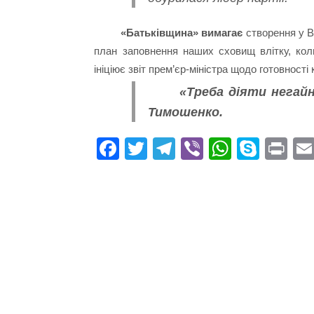
«Батьківщина» вимагає
створення у Ве
план заповнення наших сховищ влітку, ко
ініціює звіт прем’єр-міністра щодо готовност
«Треба діяти негай
Тимошенко.
Fa
T
Te
Vi
W
S
Pr
ce
wi
le
be
ha
ky
in
bo
tte
gr
r
ts
pe
t
ok
r
a
A
m
pp