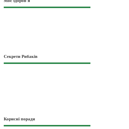
Моє здоров’я
Секрети Рибаків
Корисні поради