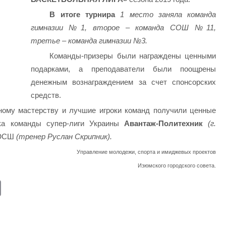
В итоге турнира
1 место заняла команда
гимназии №1, второе – команда СОШ №11,
третье – команда гимназии №3.
Команды-призеры были награждены ценными
подарками, а преподаватели были поощрены
денежным вознаграждением за счет спонсорских
средств.
ному мастерству и лучшие игроки команд получили ценные
а команды супер-лиги Украины
Авантаж-Политехник
(г.
ДЮСШ
(тренер Руслан Скрипник).
Управление молодежи, спорта и имиджевых проектов
Изюмского городского совета.
E
m
ail