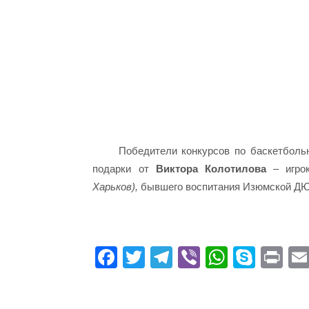
Победители конкурсов по баскетболь
подарки от
Виктора Колотилова
– игрок
Харьков),
бывшего воспитания Изюмской 
Fa
T
Te
Vi
W
S
Pr
ce
wi
le
be
ha
ky
in
bo
tte
gr
r
ts
pe
t