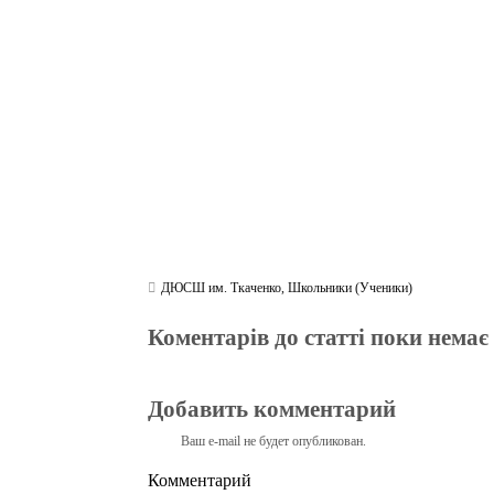
ok
r
a
A
m
pp
ДЮСШ им. Ткаченко
,
Школьники (Ученики)
Коментарів до статті поки немає
Добавить комментарий
Ваш e-mail не будет опубликован.
Комментарий