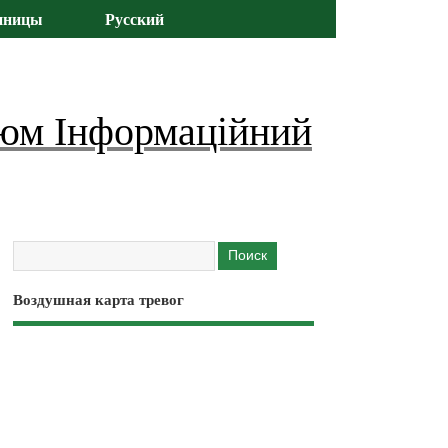
иницы
Русский
юм Інформаційний
Воздушная карта тревог