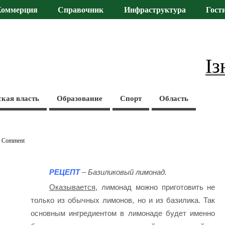
Коммерция
Справочник
Инфраструктура
Гост
Із
ская власть
Образование
Спорт
Область
1 Comment
РЕЦЕПТ
– Базиликовый лимонад.
Оказывается,
лимонад можно приготовить не
только из обычных лимонов, но и из базилика. Так
основным ингредиентом в лимонаде будет именно