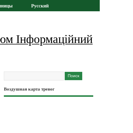
иницы
Русский
юм Інформаційний
Воздушная карта тревог