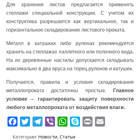
Для хранения листов предлагается применять
стеллажи специальной конструкции. С учетом их
конструктива разрешается как вертикальное, так и
горизонтальное складирование листового проката.
Металл в катушках либо рулонах рекомендуется
хранить на стеллажах паллетного или полочного вида.
На их деревянные настилы допускается складывать
максимально в два яруса на торец рулонов и катушек.
Получается, правила и условия складирования
металлопроката достаточны простые.
Главное
условие – гарантировать защиту поверхности
любого металлопроката от воздействия влаги.
F
T
T
Vi
W
S
Pr
E
ac
w
el
b
h
k
in
m
Категории:
Новости
,
Статьи