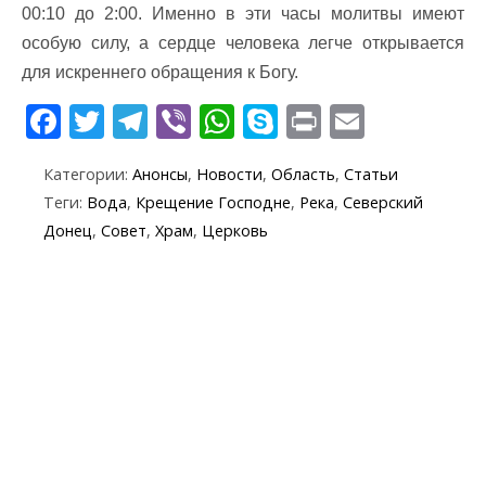
00:10 до 2:00. Именно в эти часы молитвы имеют
особую силу, а сердце человека легче открывается
для искреннего обращения к Богу.
F
T
T
Vi
W
S
Pr
E
ac
w
el
b
h
k
in
m
Категории:
Анонсы
,
Новости
,
Область
,
Статьи
e
itt
e
er
at
y
t
ai
Теги:
Вода
,
Крещение Господне
,
Река
,
Северский
b
er
gr
s
p
l
Донец
,
Совет
,
Храм
,
Церковь
o
a
A
e
o
m
p
k
p