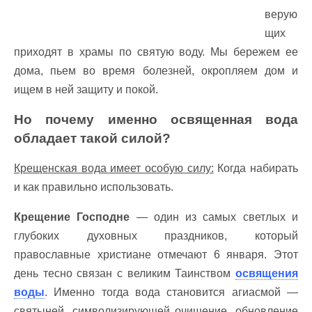
верую
щих
приходят в храмы по святую воду. Мы бережем ее
дома, пьем во время болезней, окропляем дом и
ищем в ней защиту и покой.
Но почему именно освященная вода
обладает такой силой?
Крещенская вода имеет особую силу:
Когда набирать
и как правильно использовать.
Крещение Господне
— один из самых светлых и
глубоких духовных праздников, который
православные христиане отмечают 6 января. Этот
день тесно связан с великим Таинством
освящения
воды
. Именно тогда вода становится агиасмой —
святыней, символизирующей очищение, обновление