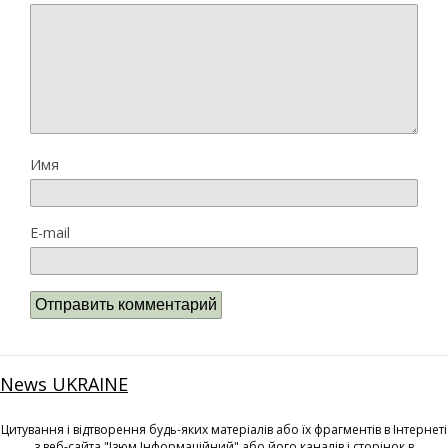
Имя
E-mail
News UKRAINE
Цитування і відтворення будь-яких матеріалів або їх фрагментів в Інтернеті
з веб-сайта "Ізюм Інформаційний" або його каналів і сторінок в