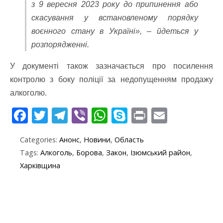
з 9 вересня 2023 року до припинення або
скасування у встановленому порядку
воєнного стану в Україні», – йдеться у
розпорядженні.
У документі також зазначається про посилення
контролю з боку поліції за недопущенням продажу
алкоголю.
F
T
T
Vi
W
S
Pr
E
ac
w
el
b
h
k
in
m
Categories:
Анонс
,
Новини
,
Область
e
itt
e
er
at
y
t
ai
Tags:
Алкоголь
,
Борова
,
Закон
,
Ізюмський район
,
b
er
gr
s
p
l
Харківщина
o
a
A
e
o
m
p
k
p