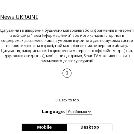
News UKRAINE
Цитування і відтворення будь-яких матеріалів або їх фрагментів в Інтернеті
з веб-сайта "Ізюм Інформаційний" або його каналів і сторінок в
соцмережах дозволено лише з умовою відкритого для пошукових систем
гіперпосилання на відповідний матеріал не нижче першого абзацу.
Цитування, використання і відтворення матеріалів в оффлайн-медіа (в т.ч.
друкованих виданнях), мобільних додатках, SmartTV можливо тільки з
письмового дозволу редакції.
Back to top
Language:
Mobile
Desktop