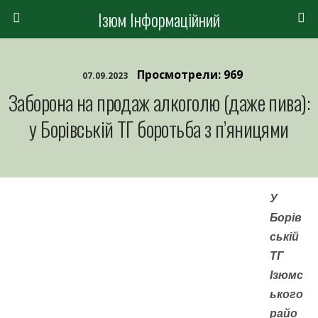
Ізюм Інформаційний
Просмотрели: 969
07.09.2023
Заборона на продаж алкоголю (даже пива):
у Борівській ТГ боротьба з п’яницями
У
Борів
ській
ТГ
Ізюмс
ького
райо