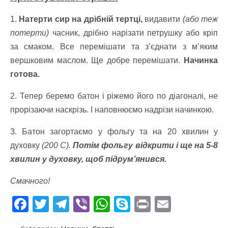
1.
Натерти сир на дрібній тертці,
видавити
(або теж
потерти)
часник, дрібно нарізати петрушку або кріп
за смаком. Все перемішати та з’єднати з м’яким
вершковим маслом. Ще добре перемішати.
Начинка
готова.
2. Тепер беремо батон і ріжемо його по діагоналі, не
прорізаючи наскрізь. І наповнюємо надрізи начинкою.
3. Батон загортаємо у фольгу та на 20 хвилин у
духовку
(200 С).
Потім фольгу відкрити і ще на 5-8
хвилин у духовку, щоб підрум’янився.
Смачного!
F
T
T
Vi
W
S
Pr
E
ac
w
el
b
h
k
in
m