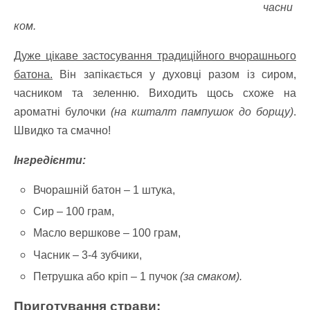
часни
ком.
Дуже цікаве застосування традиційного вчорашнього
батона.
Він запікається у духовці разом із сиром,
часником та зеленню. Виходить щось схоже на
ароматні булочки
(на кшталт пампушок до борщу)
.
Швидко та смачно!
Інгредієнти:
Вчорашній батон – 1 штука,
Сир – 100 грам,
Масло вершкове – 100 грам,
Часник – 3-4 зубчики,
Петрушка або кріп – 1 пучок
(за смаком).
Приготування страви: