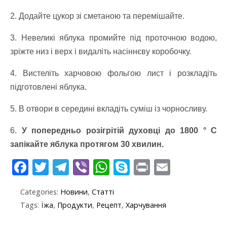
2. Додайте цукор зі сметаною та перемішайте.
3. Невеликі яблука промийте під проточною водою,
зріжте низ і верх і видаліть насіннєву коробочку.
4. Вистеліть харчовою фольгою лист і розкладіть
підготовлені яблука.
5. В отвори в середині вкладіть суміш із чорносливу.
6.
У попередньо розігрітій духовці до 1800 ° С
запікайте яблука протягом 30 хвилин.
F
T
T
Vi
W
S
Pr
E
ac
w
el
b
h
k
in
m
Categories:
Новини
,
Статті
e
itt
e
er
at
y
t
ai
Tags:
Їжа
,
Продукти
,
Рецепт
,
Харчування
b
er
gr
s
p
l