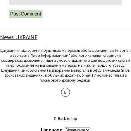
News UKRAINE
Цитування і відтворення будь-яких матеріалів або їх фрагментів в Інтернеті
з веб-сайта "Ізюм Інформаційний" або його каналів і сторінок в
соцмережах дозволено лише з умовою відкритого для пошукових систем
гіперпосилання на відповідний матеріал не нижче першого абзацу.
Цитування, використання і відтворення матеріалів в оффлайн-медіа (в т.ч.
друкованих виданнях), мобільних додатках, SmartTV можливо тільки з
письмового дозволу редакції.
Back to top
Language: