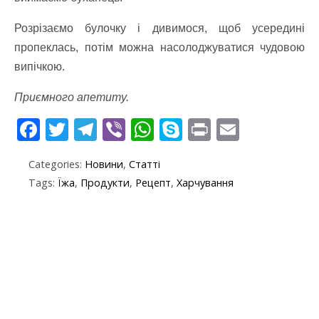
Розрізаємо булочку і дивимося, щоб усередині
пропеклась, потім можна насолоджуватися чудовою
випічкою.
Приємного апетиту.
F
T
T
Vi
W
S
Pr
E
ac
w
el
b
h
k
in
m
Categories:
Новини
,
Статті
e
itt
e
er
at
y
t
ai
Tags:
Їжа
,
Продукти
,
Рецепт
,
Харчування
b
er
gr
s
p
l
o
a
A
e
o
m
p
k
p