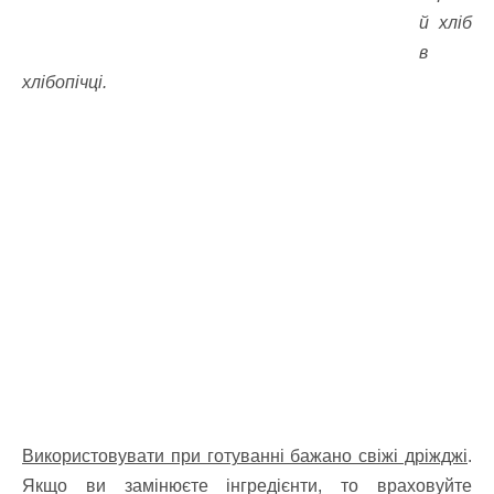
й хліб
в
хлібопічці.
Використовувати при готуванні бажано свіжі дріжджі
.
Якщо ви замінюєте інгредієнти, то враховуйте