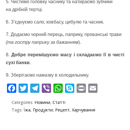
5. Чистимо головку часнику та натираємо зубчики
на дрібній тертці.
6. З’єднуємо сало, ковбасу, цибулю та часник.
7. Додаємо чорний перець, паприку, прованські трави
(та гостру паприку за бажанням
).
8.
Добре перемішуємо масу і складаємо її в чисті
сухі банки.
9. Зберігаємо намазку в холодильнику.
F
T
T
Vi
W
S
Pr
E
ac
w
el
b
h
k
in
m
Categories:
Новини
,
Статті
e
itt
e
er
at
y
t
ai
Tags:
Їжа
,
Продукти
,
Рецепт
,
Харчування
b
er
gr
s
p
l
o
a
A
e