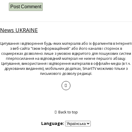
News UKRAINE
Цитування і відтворення будь-яких матеріалів або їх фрагментів в Інтернеті
з веб-сайта "Ізюм Інформаційний" або його каналів і сторінок в
соцмережах дозволено лише з умовою відкритого для пошукових систем
гіперпосилання на відповідний матеріал не нижче першого абзацу.
Цитування, використання і відтворення матеріалів в оффлайн-медіа (в т.ч.
друкованих виданнях), мобільних додатках, SmartTV можливо тільки з
письмового дозволу редакції.
Back to top
Language: