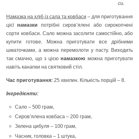
си.
Намазка на хліб із сала та ковбаси
– для приготування
цієї
намазки
потрібні сиров’ялені або сирокопчені
сорти ковбаси. Сало можна засолити самостійно, або
купити готове. Можна приготувати все дрібними
шматочками, а можна перемолоти у пасту. Виходить
так смачно, що з цією
намазкою
можна приготувати
навіть канапки на святковий стіл.
Час приготування:
25 хвилин. Кількість порцій – 8.
Інгредієнти:
Сало – 5
00 грам,
Сиров’ялена ковбаса –
200 грам,
Зелена цибуля –
100 грам,
Часник, головка –
1 штука,